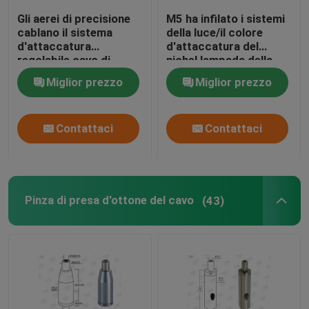
Gli aerei di precisione
M5 ha infilato i sistemi
cablano il sistema
della luce/il colore
d'attaccatura
d'attaccatura del
regolabile cavo di
nichel lampada della
cavo/dei montaggi
sospensione
Miglior prezzo
Miglior prezzo
Contattaci
Contattaci
Pinza di presa d'ottone del cavo
(43)