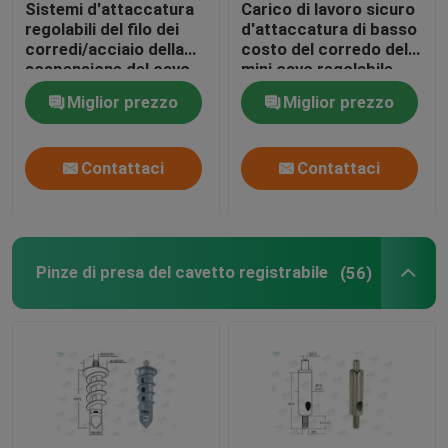
Sistemi d'attaccatura
Carico di lavoro sicuro
regolabili del filo dei
d'attaccatura di basso
corredo della sospensione del cavo
corredi/acciaio della
costo del corredo del
sospensione del cavo
mini cavo regolabile
dell'alimentazione di
degli aerei 20KG
Miglior prezzo
Miglior prezzo
potere
corredi della sospensione del cavo
Contattaci
Contattaci
Componenti dell'esposizione del cavo
Sistema d'attaccatura del cavo del soffitto
Pinze di presa del cavetto registrabile
(56)
imbracatura del cavo metallico
Attacco snodato in acciaio della lampada