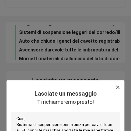
Diametro del foro d'attaccatura del cavo del sistema Φ2.0 millimetro del nichel del soffitto accessibile di colore
I sistemi di visualizzazione del soffitto/hanno sospeso la base di collegamento del soffitto del nichel del sistema di illuminazione del cavo
Circa noi
Lunghezza regolabile del cavo del LED del pannello del corredo durevole della sospensione per il sistema d'attaccatura
Sistemi di sospensione leggeri del corredo/illuminazione della sospensione del pendente che montano gli accessori
Giro della fabbrica
Auto che chiude i ganci del cavetto registrabile/lunghezza a chiave d'attaccatura di abitudine dei sistemi di visualizzazione del cavo
Ascensore durevole tutte le imbracatura del cavo metallico/imbracature di sollevamento del cavo per il sistema di sospensione
Controllo di qualità
Morsetti materiali di alluminio del lato di componenti dell'esposizione del cavo per gli auditorium
Contattici
Lasciate un messaggio
Ti richiameremo presto!
Richieda una citazione
Lasciate un messaggio
Ti richiameremo presto!
Pinze di presa del cavo degli aerei
Pinze di presa del cavetto registrabile