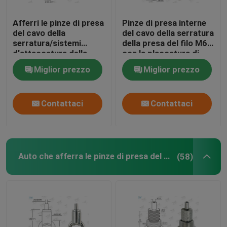
Afferri le pinze di presa
Pinze di presa interne
del cavo della
del cavo della serratura
serratura/sistemi
della presa del filo M6
d'attaccatura della
con la placcatura di
luce per la sospensione
colore di Chrome del
Miglior prezzo
Miglior prezzo
dei segni
nichel
Contattaci
Contattaci
Auto che afferra le pinze di presa del cavo
(58)