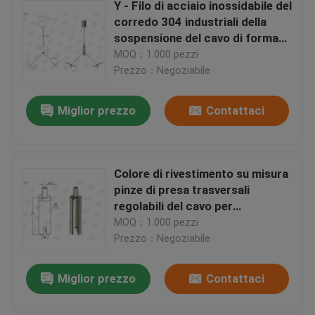
Y - Filo di acciaio inossidabile del
corredo 304 industriali della
sospensione del cavo di forma
con l'estremità dei cavicchi
MOQ：1.000 pezzi
Prezzo：Negoziabile
Miglior prezzo
Contattaci
Colore di rivestimento su misura
pinze di presa trasversali
regolabili del cavo per
l'installazione di arte
MOQ：1.000 pezzi
Prezzo：Negoziabile
Miglior prezzo
Contattaci