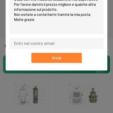
Pinza di presa d'ottone del cavo
Auto che afferra le pinze di presa del cavo
Pinza di presa di ciclaggio del cavo
ALTRE CATEGORIE DAGLI STATI UNITI
Invia
Sistema d'attaccatura del cavo
Pinze di presa del cavo degli aerei
(62)
Sistemi d'attaccatura di arte
Corredo d'attaccatura leggero
Corredo della sospensione del pannello del LED