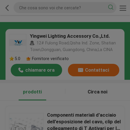
Yingwei Lighting Accessory Co.,Ltd.
12# Fulong Road,Qisha Ind. Zone, Shatian
Town,Dongguan, Guangdong, China,La CINA
5.0
Fornitore verificato
chiamare ora
Contattaci
prodotti
Circa noi
Componenti materiali d'acciaio
dell'esposizione del cavo, clip del
collegamento di T Antivari per la