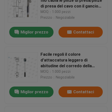
filo cabla le pinze di presa/pinze
di presa del cavo con il gancio
facile installa
MOQ：1.000 pezzi
Prezzo：Negoziabile
Miglior prezzo
Contattaci
Facile regoli il colore
d'attaccatura leggero di
abitudine del corredo della
sospensione del filo del
MOQ：1.000 pezzi
corredo/acciaio dell'acquario
Prezzo：Negoziabile
Miglior prezzo
Contattaci