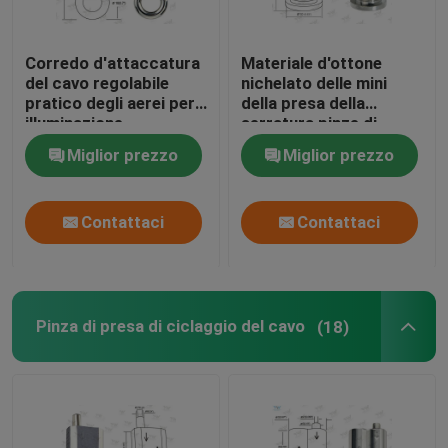
Corredo d'attaccatura
Materiale d'ottone
del cavo regolabile
nichelato delle mini
pratico degli aerei per
della presa della
illuminazione
serratura pinze di
architettonica
presa del cavo con una
Miglior prezzo
Miglior prezzo
base
Contattaci
Contattaci
Pinza di presa di ciclaggio del cavo
(18)