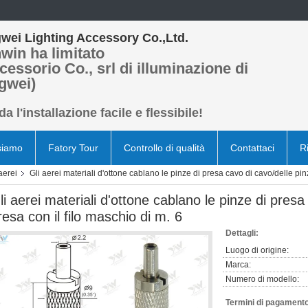
wei Lighting Accessory Co.,Ltd.
win ha limitato
cessorio Co., srl di illuminazione di
gwei)
a l'installazione facile e flessibile!
siamo
Fatory Tour
Controllo di qualità
Contattaci
R
aerei
Gli aerei materiali d'ottone cablano le pinze di presa cavo di cavo/delle pinz
li aerei materiali d'ottone cablano le pinze di presa
resa con il filo maschio di m. 6
Dettagli:
Luogo di origine:
Marca:
Numero di modello:
Termini di pagamento