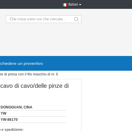
Italian
search
ichiedere un preventivo
e di presa con il filo maschio di m. 6
 cavo di cavo/delle pinze di
DONGGUAN, CINA
YW
YW-86170
 e spedizione: