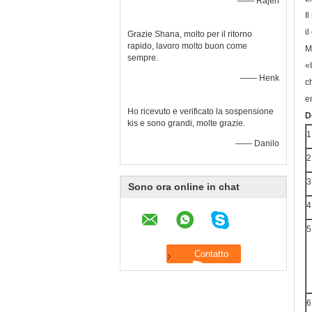
—— Rajen
I
i
Grazie Shana, molto per il ritorno
rapido, lavoro molto buon come
M
sempre.
«
—— Henk
c
e
Ho ricevuto e verificato la sospensione
D
kis e sono grandi, molte grazie.
1
—— Danilo
2
3
Sono ora online in chat
4
5
6