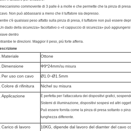
l meccanismo commovente di 3 palle è a molle e che permette che la pinza di pres
l cavo. Non può abbassarsi a meno che il tuffatore sia depresso.
entre c'è qualsiasi peso affatto sulla pinza di presa, il tuffatore non può essere dep
Un dado della sicurezza» facoltativo o «il cappuccio di sicurezza» può aggiunger
hiave dentro
ntrambe le direzioni. Maggior il peso, più forte afferra.
escrizione
Materiale
Ottone
.
Dimensione
Φ9*24mm/
.
su misura
Per uso con cavo
Ø1.0~Ø1.5mm
.
Colore di rifinitura
Nichel su misura
.
Applicazione
È perfetta per l'attaccatura dei dispositivi grafici, sospen
.
Sistemi di illuminazione, dispositivi sospesi ed altri oggett
Può essere fornita come la pinza di presa soltanto o pinza
lunghezza differente.
Carico di lavoro
10KG, dipende dal lavoro del diamter del cavo c
.