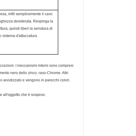
esa, infili semplicemente il cavo
lunghezza desiderata. Respinga la
tura, quindi liberi la serratura di
o sistema d'attaccatura
ccezioni. I meccanismi interni sono compresi
timento nero dello zinco, raso-Chrome. Altri
minio anodizzato e vengono in parecchi colori.
le all'oggetto che è sospeso.