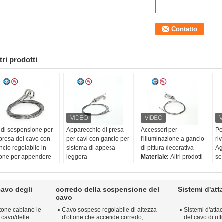
tri prodotti
t di sospensione per
Apparecchio di presa
Accessori per
Pe
 presa del cavo con
per cavi con gancio per
l'illuminazione a gancio
ri
ncio regolabile in
sistema di appesa
di pittura decorativa
Ag
tone per appendere
leggera
Materiale:
Altri prodotti
se
 vernice
Materiale:
lega dello
Dimensione:
46*21
Ar
teriale:
Altri prodotti
zink
mm
Ag
mensione:
46*21
dimensione:
46*21 mm
Rec. filo:
Ø1-1,8 mm
at
cavo degli
corredo della sospensione del
Sistemi d'att
m
Rec. filo:
Ø1-1,8 mm
Trattamento
Ma
cavo
c. filo:
Ø1-1,8 mm
Trattamento
superficiale:
Nickel /
ac
ottone cablano le
Cavo sospeso regolabile di altezza
Sistemi d'atta
attamento
superficiale:
Nickel /
Chrome / Satin Silver
Tr
 cavo/delle
d'ottone che accende corredo,
del cavo di uf
perficiale:
Nickel /
Chrome / Satin Silver
su