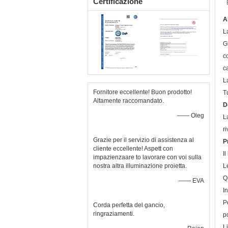
Certificazione
A
L
G
c
c
L
Fornitore eccellente! Buon prodotto!
T
Altamente raccomandato.
D
—— Oleg
L
r
Grazie per il servizio di assistenza al
P
cliente eccellente! Aspett con
I
impazienzaare to lavorare con voi sulla
nostra altra illuminazione proietta.
L
Q
—— EVA
I
P
Corda perfetta del gancio,
ringraziamenti.
p
Li