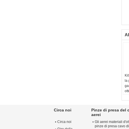
Al
Ki
la
ga
ot
la
Ma
Di
Circa noi
Pinze di presa del 
m
aerei
Re
Circa noi
Gli aerei materiali d'
Tr
pinze di presa cavo di
su