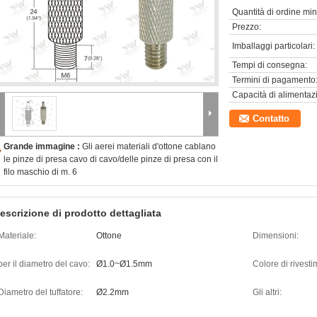
Quantità di ordine mi
Prezzo:
Imballaggi particolari:
Tempi di consegna:
Termini di pagamento
Capacità di alimentaz
Contatto
Grande immagine :
Gli aerei materiali d'ottone cablano
le pinze di presa cavo di cavo/delle pinze di presa con il
filo maschio di m. 6
escrizione di prodotto dettagliata
Materiale:
Ottone
Dimensioni:
per il diametro del cavo:
Ø1.0~Ø1.5mm
Colore di rivesti
Diametro del tuffatore:
Ø2.2mm
Gli altri: