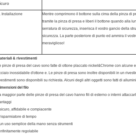
icuro
. Installazione
Mentre comprimono il bottone sulla cima della pinza di pr
tramite la pinza di presa e liberi il bottone quando alla 
serratura di sicurezza, inserisca il vostro gancio della strut
sicurezza. La parte posteriore di punto ed ammira il vostr
meraviglioso!
ateriali & rivestimenti
e pinze di presa del cavo sono fatte di ottone placcato nickel&Chrome con alcune e
cciaio inossidabile d'ottone e. Le pinze di presa sono inoltre disponibili in un rives
ivestimenti sono disponibili su richiesta. Alcuni degli altri oggetti sono fatti di allu
imensioni del filo
a maggior parte delle pinze di presa del cavo hanno fili di esterno o interni attaccar
antaggi
 sicuro, affidabile e compiacente
 risparmiatore di tempo
 un uso semplice della mano senza strumenti
 infinitamente regolabile