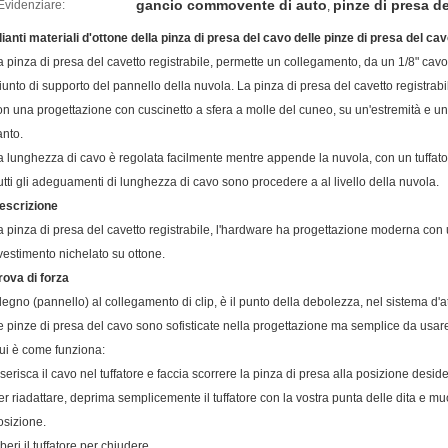
gancio commovente di auto
pinze di presa d
Evidenziare:
,
lianti materiali d'ottone della pinza di presa del cavo delle pinze di presa del cav
a pinza di presa del cavetto registrabile, permette un collegamento, da un 1/8" cavo 
iunto di supporto del pannello della nuvola. La pinza di presa del cavetto registrabil
on una progettazione con cuscinetto a sfera a molle del cuneo, su un'estremità e una
anto.
a lunghezza di cavo è regolata facilmente mentre appende la nuvola, con un tuffato
utti gli adeguamenti di lunghezza di cavo sono procedere a al livello della nuvola.
escrizione
a pinza di presa del cavetto registrabile, l'hardware ha progettazione moderna con
ivestimento nichelato su ottone.
rova di forza
l legno (pannello) al collegamento di clip, è il punto della debolezza, nel sistema d'a
e pinze di presa del cavo sono sofisticate nella progettazione ma semplice da usare
ui è come funziona:
nserisca il cavo nel tuffatore e faccia scorrere la pinza di presa alla posizione desi
er riadattare, deprima semplicemente il tuffatore con la vostra punta delle dita e 
osizione.
beri il tuffatore per chiudere.