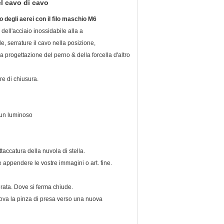
el cavo di cavo
o degli aerei con il filo maschio M6
dell'acciaio inossidabile alla a
e, serrature il cavo nella posizione,
 progettazione del perno & della forcella d'altro
re di chiusura.
 un luminoso
ttaccatura della nuvola di stella.
 appendere le vostre immagini o art. fine.
derata. Dove si ferma chiude.
muova la pinza di presa verso una nuova