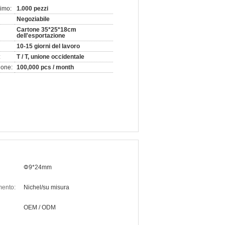
nimo:
1.000 pezzi
Negoziabile
Cartone 35*25*18cm
dell'esportazione
10-15 giorni del lavoro
:
T / T, unione occidentale
ione:
100,000 pcs / month
Φ9*24mm
mento:
Nichel/su misura
OEM / ODM