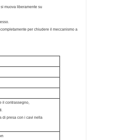
a si muova liberamente su
resso.
si completamente per chiudere il meccanismo a
de il contrassegno,
i.
 di presa con i cavi nella
on