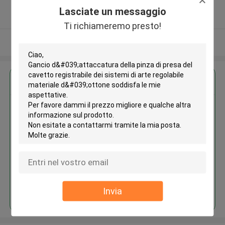
5.0
Lasciate un messaggio
Fornitore verificato
Ti richiameremo presto!
Osservi più
Ottieni il miglior prezzo per
Gancio d'attaccatura della pinza
di presa del cavetto registrabile
dei sistemi di arte regolabile
materiale d'ottone
Continua
Invia