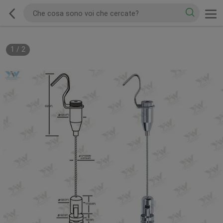
1
/
2