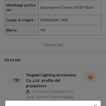
Imballaggi partico
Esportazione Carton-35*25*18cm
lari
Luogo di origine
DONGGUAN, CINA
Marca
YW
Osservi più
Circa noi
Yingwei Lighting Accessory
Co.,Ltd. profilo del
produttore
12# Fulong Road,Qisha Ind.
Zone, Shatian Town,Dongguan,
Guangdong, China ,La CINA