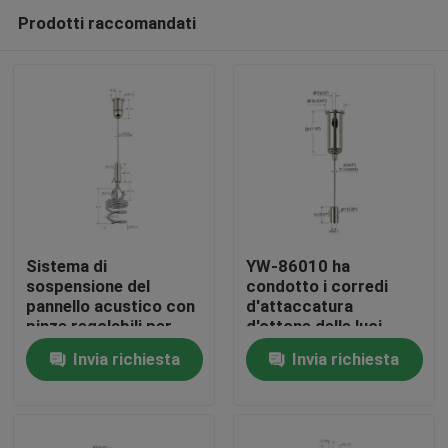
Prodotti raccomandati
Sistema di
YW-86010 ha
sospensione del
condotto i corredi
pannello acustico con
d'attaccatura
Casa
pinze regolabili per
d'ottone delle luci
cavi
lineari con il cavo
Invia richiesta
Invia richiesta
metallico ed i perni
Prodotti
d'attaccatura
Video