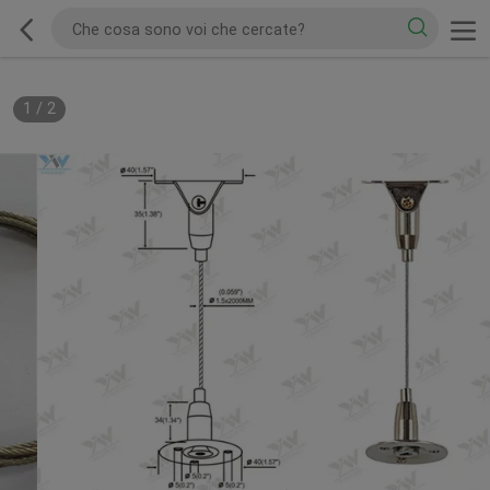
1
/
2