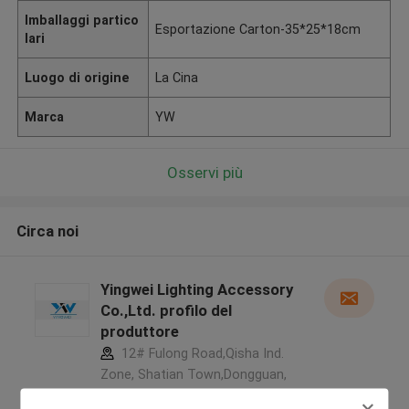
Imballaggi partico
Esportazione Carton-35*25*18cm
lari
Luogo di origine
La Cina
Marca
YW
Osservi più
Circa noi
Yingwei Lighting Accessory
Co.,Ltd. profilo del
produttore
12# Fulong Road,Qisha Ind.
Zone, Shatian Town,Dongguan,
Guangdong, China ,La CINA