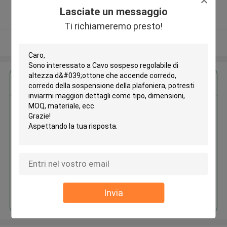
5.0
Lasciate un messaggio
Fornitore verificato
Ti richiameremo presto!
Osservi più
Ottieni il miglior prezzo per
Cavo sospeso regolabile di
altezza d'ottone che accende
corredo, corredo della
sospensione della plafoniera
Continua
Invia