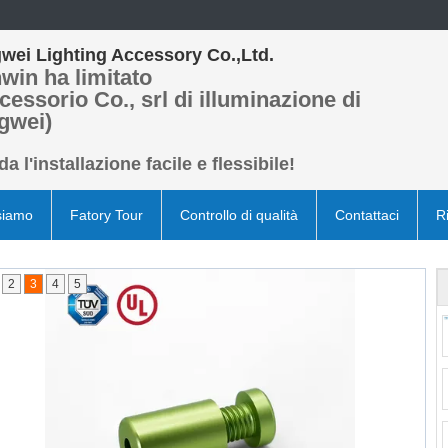
wei Lighting Accessory Co.,Ltd.
win ha limitato
cessorio Co., srl di illuminazione di
gwei)
a l'installazione facile e flessibile!
siamo
Fatory Tour
Controllo di qualità
Contattaci
R
2
3
4
5