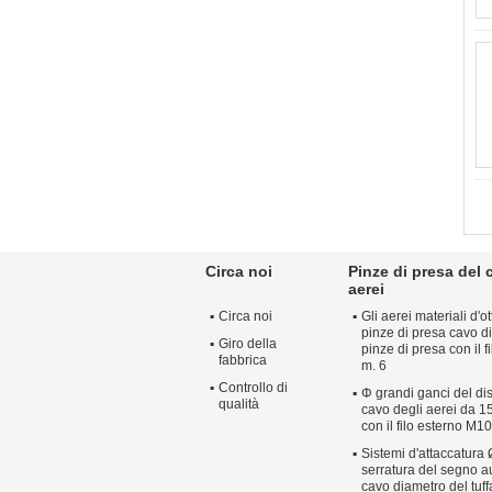
Circa noi
Pinze di presa del 
aerei
Circa noi
Gli aerei materiali d'
pinze di presa cavo di
Giro della
pinze di presa con il f
fabbrica
m. 6
Controllo di
Φ grandi ganci del dis
qualità
cavo degli aerei da 15
con il filo esterno M10
Sistemi d'attaccatura 
serratura del segno a
cavo diametro del tuff