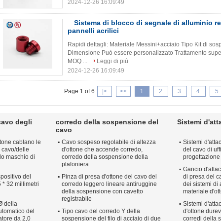
2024-12-26 16:09:49
Sistema di blocco di segnale di alluminio re
pannelli acrilici
Rapidi dettagli: Materiale Messini+acciaio Tipo Kit di sos
Dimensione Può essere personalizzato Trattamento superfic
MOQ ...
Leggi di più
2024-12-26 16:09:49
Page 1 of 6
|<
<<
1
2
3
4
5
cavo degli
corredo della sospensione del
Sistemi d'att
cavo
ottone cablano le
Cavo sospeso regolabile di altezza
Sistemi d'atta
 cavo/delle
d'ottone che accende corredo,
del cavo di uf
ilo maschio di
corredo della sospensione della
progettazione
plafoniera
Gancio d'attac
positivo del
Pinza di presa d'ottone del cavo del
di presa del c
 * 32 millimetri
corredo leggero lineare antiruggine
dei sistemi di 
della sospensione con cavetto
materiale d'ot
registrabile
Ø della
Sistemi d'atta
utomatico del
Tipo cavo del corredo Y della
d'ottone durev
atore da 2,0
sospensione del filo di acciaio di due
corredi della