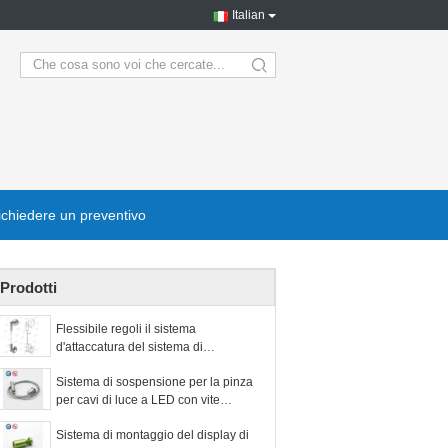
Italian
search
ichiedere un preventivo
Prodotti
Flessibile regoli il sistema
d'attaccatura del sistema di
visualizzazione del cavo di
Sistema di sospensione per la pinza
cavo/immagine della galleria
per cavi di luce a LED con vite
maschile
Sistema di montaggio del display di