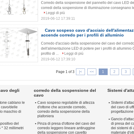
Corredo della sospensione del pannello del cavo LED dell'
corredi della sospensione di illuminazione consegnano le s
Leggi di più
2019-06-12 17:39:11
Cavo sospeso cavo d'acciaio dell'alimentaz
accende corredo per i profili di alluminio
Corredo d'acciaio della sospensione del cavo del corred
dell'alimentazione LED di potere per i profili di allumini
profilo di ...
Leggi di più
2019-06-12 17:39:10
Page 1 of 3
|<
<<
1
2
3
cavo degli
corredo della sospensione del
Sistemi d'att
cavo
ottone cablano le
Cavo sospeso regolabile di altezza
Sistemi d'atta
 cavo/delle
d'ottone che accende corredo,
del cavo di uf
ilo maschio di
corredo della sospensione della
progettazione
plafoniera
Gancio d'attac
positivo del
Pinza di presa d'ottone del cavo del
di presa del c
 * 32 millimetri
corredo leggero lineare antiruggine
dei sistemi di 
della sospensione con cavetto
materiale d'ot