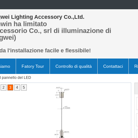
wei Lighting Accessory Co.,Ltd.
win ha limitato
cessorio Co., srl di illuminazione di
gwei)
a l'installazione facile e flessibile!
siamo
Fatory Tour
Controllo di qualità
Contattaci
R
l pannello del LED
2
3
4
5