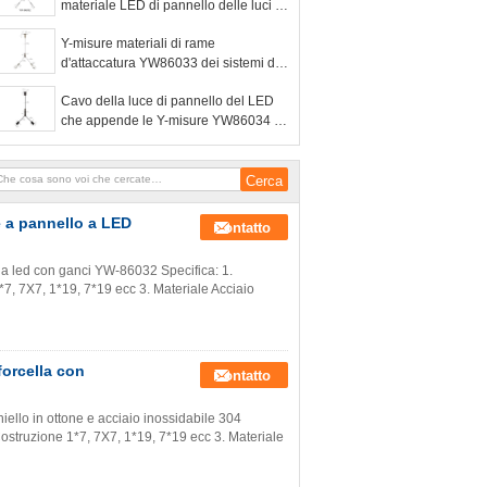
materiale LED di pannello delle luci Y
di misure del cavo di rame del soffitto
Y-misure materiali di rame
d'attaccatura YW86033 dei sistemi del
cavo del soffitto delle luci di pannello
Cavo della luce di pannello del LED
del LED
che appende le Y-misure YW86034 di
Kit Brass Plated Black
e a pannello a LED
Contatto
 a led con ganci YW-86032 Specifica: 1.
*7, 7X7, 1*19, 7*19 ecc 3. Materiale Acciaio
 forcella con
Contatto
hiello in ottone e acciaio inossidabile 304
Costruzione 1*7, 7X7, 1*19, 7*19 ecc 3. Materiale