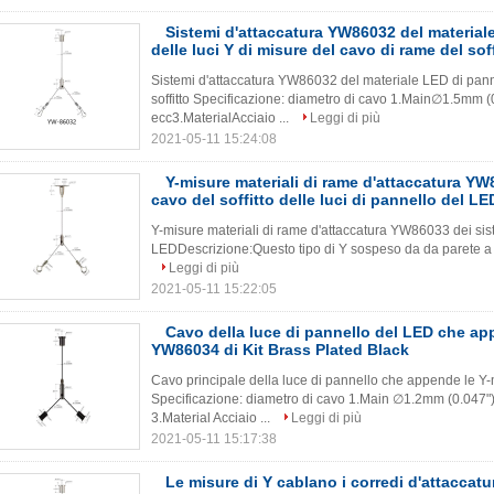
Sistemi d'attaccatura YW86032 del material
delle luci Y di misure del cavo di rame del sof
Sistemi d'attaccatura YW86032 del materiale LED di panne
soffitto Specificazione: diametro di cavo 1.Main∅1.5mm 
ecc3.MaterialAcciaio ...
Leggi di più
2021-05-11 15:24:08
Y-misure materiali di rame d'attaccatura YW
cavo del soffitto delle luci di pannello del LE
Y-misure materiali di rame d'attaccatura YW86033 dei siste
LEDDescrizione:Questo tipo di Y sospeso da da parete a p
Leggi di più
2021-05-11 15:22:05
Cavo della luce di pannello del LED che ap
YW86034 di Kit Brass Plated Black
Cavo principale della luce di pannello che appende le Y
Specificazione: diametro di cavo 1.Main ∅1.2mm (0.047"
3.Material Acciaio ...
Leggi di più
2021-05-11 15:17:38
Le misure di Y cablano i corredi d'attaccatu