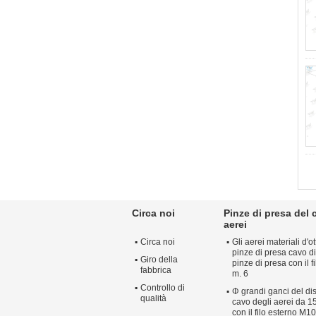
Circa noi
Pinze di presa del 
aerei
Circa noi
Gli aerei materiali d'
pinze di presa cavo di
Giro della
pinze di presa con il f
fabbrica
m. 6
Controllo di
Φ grandi ganci del dis
qualità
cavo degli aerei da 15
con il filo esterno M10