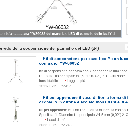
Y-misure materiali di rame d'attaccatura YW86033 dei sistemi del cavo del soffitto delle luci di pannello del LED
(24)
rredo della sospensione del pannello del LED
Kit di sospensione per cavo tipo Y con luc
con ganci YW-86032
Kit di sospensione per cavo tipo Y per pannello luminoso
Diametro filo principale ∅1,5 mm (0,02") 2. Costruzione 1
inossidabile ...
Leggi di più
2022-11-25 17:29:54
Kit per appendere il vaso di fiori a forma di
occhiello in ottone e acciaio inossidabile 304
Kit per appendere vasi da fiori a forma di forcella con occ
Specifica: 1. Diametro filo principale ∅1,5 mm (0,02") 2. 
...
Leggi di più
2022-11-25 17:26:46