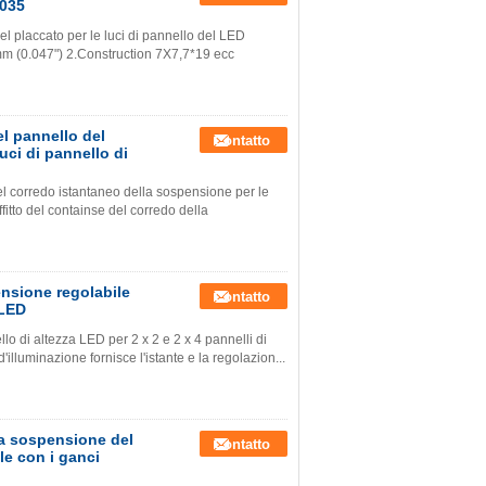
6035
el placcato per le luci di pannello del LED
m (0.047") 2.Construction 7X7,7*19 ecc
l pannello del
Contatto
uci di pannello di
l corredo istantaneo della sospensione per le
fitto del containse del corredo della
ensione regolabile
Contatto
 LED
o di altezza LED per 2 x 2 e 2 x 4 pannelli di
lluminazione fornisce l'istante e la regolazion...
la sospensione del
Contatto
le con i ganci