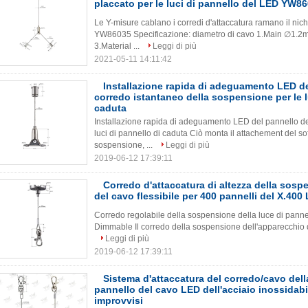
placcato per le luci di pannello del LED YW8
Le Y-misure cablano i corredi d'attaccatura ramano il nich
YW86035 Specificazione: diametro di cavo 1.Main ∅1.2m
3.Material ...
Leggi di più
2021-05-11 14:11:42
Installazione rapida di adeguamento LED de
corredo istantaneo della sospensione per le l
caduta
Installazione rapida di adeguamento LED del pannello de
luci di pannello di caduta Ciò monta il attachement del sof
sospensione, ...
Leggi di più
2019-06-12 17:39:11
Corredo d'attaccatura di altezza della sosp
del cavo flessibile per 400 pannelli del X.400
Corredo regolabile della sospensione della luce di pannell
Dimmable Il corredo della sospensione dell'apparecchio d'i
Leggi di più
2019-06-12 17:39:11
Sistema d'attaccatura del corredo/cavo del
pannello del cavo LED dell'acciaio inossidabi
improvvisi