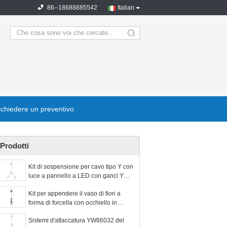
86--18688885542
Italian
search
ichiedere un preventivo
Prodotti
Kit di sospensione per cavo tipo Y con
luce a pannello a LED con ganci YW-
86032
Kit per appendere il vaso di fiori a
forma di forcella con occhiello in
ottone e acciaio inossidabile 304
Sistemi d'attaccatura YW86032 del