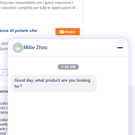
acciaio inossidabile con i ganci improvvisi I
oluzioni complete per tutte le applicazioni di ...
ione di potere che
Contatto
o della sospensione del pannello
Millie Zhou
o Questo corredo della sospensione è usato con il
7:44 AM
>>
>|
Good day, what product are you looking 
for?
accatura di arte
Contattici
ccatura del segno
Contattici
ficio corporativo con
Richieda una
 semplice elegante
citazione
catura della pinza
E-Mail
avetto registrabile
arte regolabile
Mappa del sito
tone