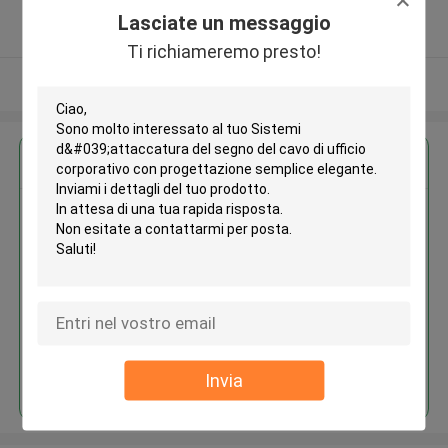
5.0
Lasciate un messaggio
Fornitore verificato
Ti richiameremo presto!
Osservi più
Ottieni il miglior prezzo per
Sistemi d'attaccatura del segno
del cavo di ufficio corporativo
con progettazione semplice
elegante
Continua
Invia