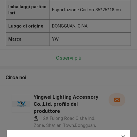
Imballaggi partico
Esportazione Carton-35*25*18cm
lari
Luogo di origine
DONGGUAN, CINA
Marca
YW
Osservi più
Circa noi
Yingwei Lighting Accessory
Co.,Ltd. profilo del
produttore
12# Fulong Road,Qisha Ind.
Zone, Shatian Town,Dongguan,
Guangdong, China ,La CINA