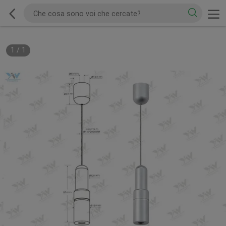
1
/
1