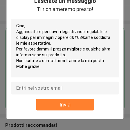
Lasciate un messaggio
Ti richiameremo presto!
Osservi più
Ottieni il miglior prezzo per
Agganciatore per cavi in lega di
zinco regolabile e display per
immagini / opere d'arte
MOQ： 200pcs
Continua
Invia
Prodotti raccomandati