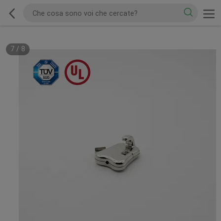
7
/
8