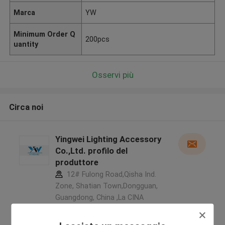
Marca
YW
Minimum Order Q
200pcs
uantity
Osservi più
Circa noi
Yingwei Lighting Accessory
Co.,Ltd. profilo del
produttore
12# Fulong Road,Qisha Ind.
Zone, Shatian Town,Dongguan,
Guangdong, China ,La CINA
5.0
Fornitore verificato