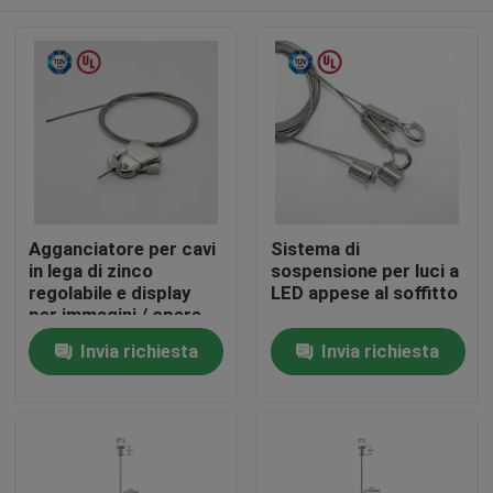
Agganciatore per cavi
Sistema di
in lega di zinco
sospensione per luci a
regolabile e display
LED appese al soffitto
per immagini / opere
d'arte
Casa
Invia richiesta
Invia richiesta
Prodotti
Video