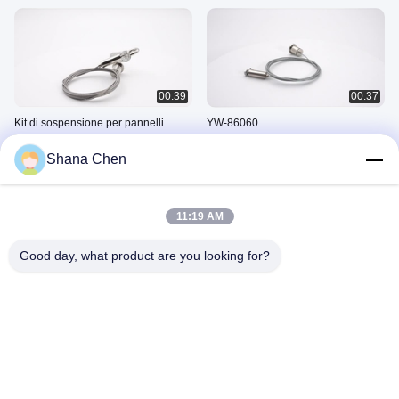
00:39
00:37
Kit di sospensione per pannelli
YW-86060
acustici per baffle e nuvole
January 08, 2025
Shana Chen
July 08, 2025
11:19 AM
Good day, what product are you looking for?
00:34
00:28
Fabbricazione a partire da prodotti
YW-862201
di base
January 08, 2025
January 08, 2025
Kit Di Appesi Per Pannelli Acustici