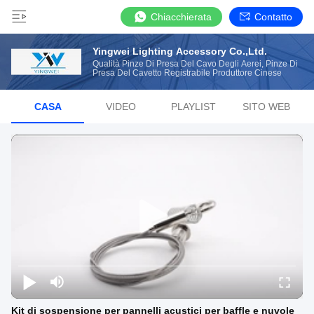
Chiacchierata
Contatto
Yingwei Lighting Accessory Co.,Ltd.
Qualità Pinze Di Presa Del Cavo Degli Aerei, Pinze Di
Presa Del Cavetto Registrabile Produttore Cinese
CASA
VIDEO
PLAYLIST
SITO WEB
Kit di sospensione per pannelli acustici per baffle e nuvole