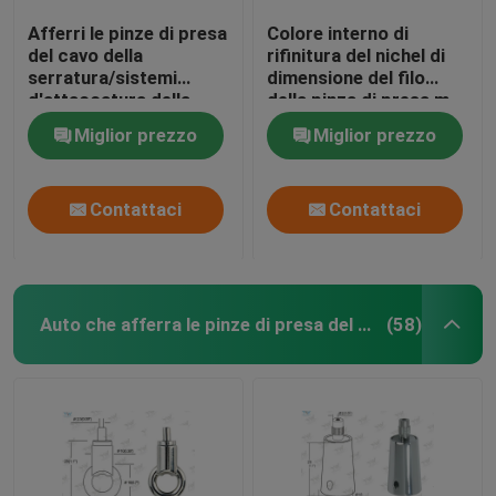
Afferri le pinze di presa
Colore interno di
del cavo della
rifinitura del nichel di
serratura/sistemi
dimensione del filo
d'attaccatura della
della pinza di presa m.
luce per la sospensione
5 d'ottone regolabili del
Miglior prezzo
Miglior prezzo
dei segni
cavo
Contattaci
Contattaci
Auto che afferra le pinze di presa del cavo
(58)