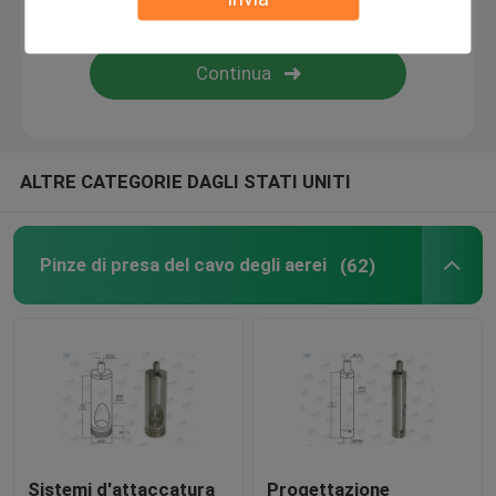
corredo della sospensione del cavo
corredi della sospensione del cavo
ALTRE CATEGORIE DAGLI STATI UNITI
Componenti dell'esposizione del cavo
Sistema d'attaccatura del cavo del soffitto
Pinze di presa del cavo degli aerei
(62)
imbracatura del cavo metallico
Attacco snodato in acciaio della lampada
Sistemi d'attaccatura
Progettazione