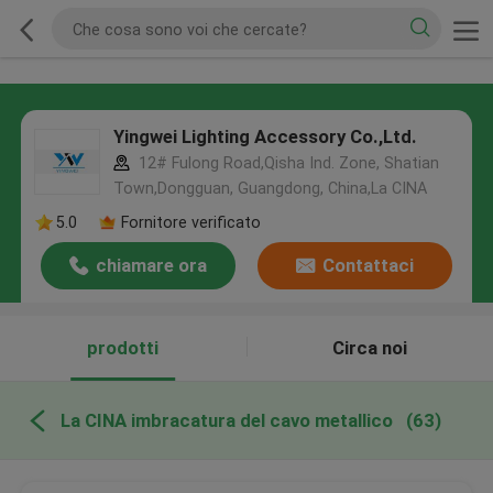
Yingwei Lighting Accessory Co.,Ltd.
12# Fulong Road,Qisha Ind. Zone, Shatian
Town,Dongguan, Guangdong, China,La CINA
5.0
Fornitore verificato
chiamare ora
Contattaci
prodotti
Circa noi
La CINA imbracatura del cavo metallico
(63)