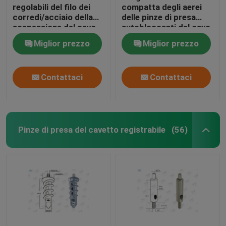
regolabili del filo dei
compatta degli aerei
corredi/acciaio della
delle pinze di presa
sospensione del cavo
autobloccanti del cavo
dell'alimentazione di
per i corredi
Miglior prezzo
Miglior prezzo
potere
d'attaccatura del
pannello del LED
Contattaci
Contattaci
Pinze di presa del cavetto registrabile
(56)