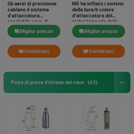
Gli aerei di precisione
M5 ha infilato i sistemi
cablano il sistema
della luce/il colore
d'attaccatura
d'attaccatura del
regolabile cavo di
nichel lampada della
cavo/dei montaggi
sospensione
Miglior prezzo
Miglior prezzo
Contattaci
Contattaci
Pinza di presa d'ottone del cavo
(43)