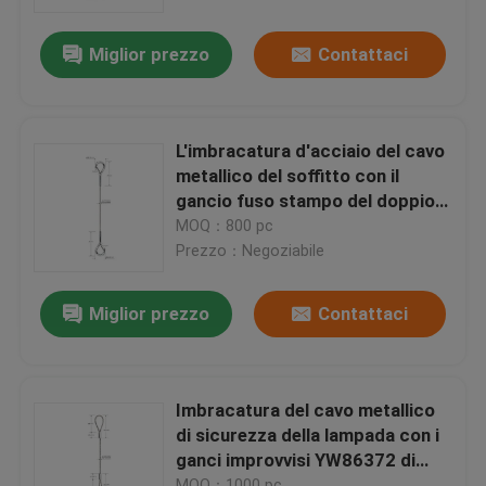
Miglior prezzo
Contattaci
Circa noi
Giro della fabbrica
L'imbracatura d'acciaio del cavo
metallico del soffitto con il
Controllo di qualità
gancio fuso stampo del doppio
32.5*76mm conclude YW86371
MOQ：800 pc
Prezzo：Negoziabile
Contattici
Miglior prezzo
Contattaci
Richieda una citazione
Pinze di presa del cavo degli aerei
Imbracatura del cavo metallico
di sicurezza della lampada con i
ganci improvvisi YW86372 di
Pinze di presa del cavetto registrabile
5.8*60mm
MOQ：1000 pc