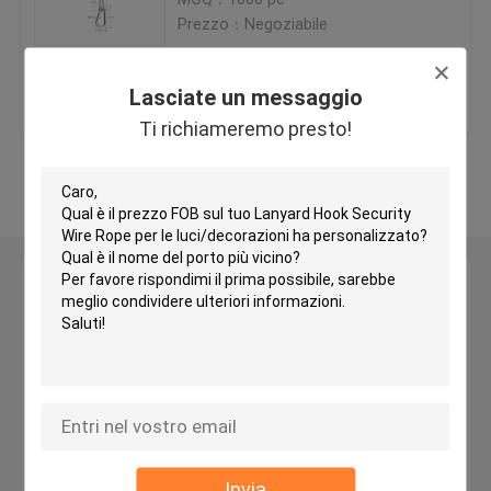
Prezzo：Negoziabile
Pinza di presa d'ottone del cavo
Miglior prezzo
Contattaci
Lasciate un messaggio
Auto che afferra le pinze di presa del cavo
Ti richiameremo presto!
Osservi più
Pinza di presa di ciclaggio del cavo
Sistema d'attaccatura del cavo
Lasciate un messaggio
Ti richiameremo presto!
Sistemi d'attaccatura di arte
Corredo d'attaccatura leggero
Corredo della sospensione del pannello del LED
Invia