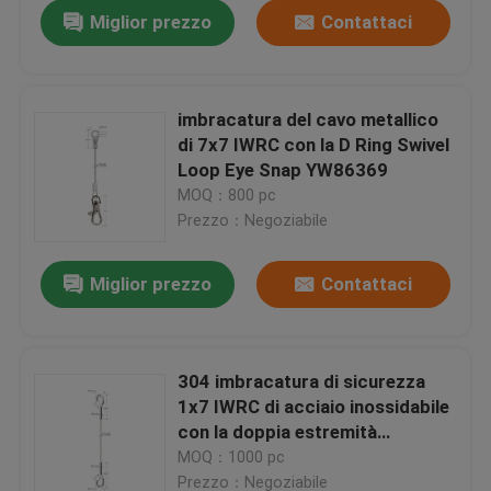
Miglior prezzo
Contattaci
imbracatura del cavo metallico
di 7x7 IWRC con la D Ring Swivel
Loop Eye Snap YW86369
MOQ：800 pc
Prezzo：Negoziabile
Miglior prezzo
Contattaci
Casa
304 imbracatura di sicurezza
1x7 IWRC di acciaio inossidabile
Prodotti
con la doppia estremità
YW86370 del gancio
MOQ：1000 pc
Video
Prezzo：Negoziabile