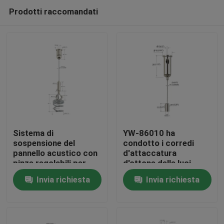
Prodotti raccomandati
Sistema di
YW-86010 ha
sospensione del
condotto i corredi
pannello acustico con
d'attaccatura
Casa
pinze regolabili per
d'ottone delle luci
cavi
lineari con il cavo
Invia richiesta
Invia richiesta
metallico ed i perni
Prodotti
d'attaccatura
Video