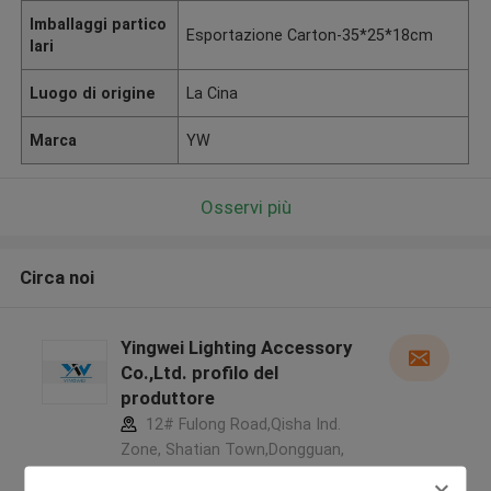
Imballaggi partico
Esportazione Carton-35*25*18cm
lari
Luogo di origine
La Cina
Marca
YW
Osservi più
Circa noi
Yingwei Lighting Accessory
Co.,Ltd. profilo del
produttore
12# Fulong Road,Qisha Ind.
Zone, Shatian Town,Dongguan,
Guangdong, China ,La CINA