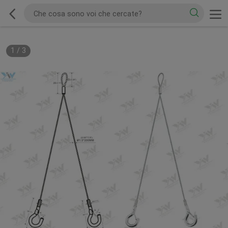
1
/
3