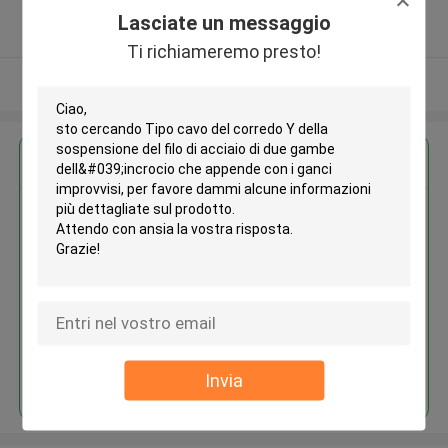
5.0
Lasciate un messaggio
Fornitore verificato
Ti richiameremo presto!
Osservi più
Ottieni il miglior prezzo per
Tipo cavo del corredo Y della
sospensione del filo di acciaio di
due gambe dell'incrocio che
appende con i ganci improvvisi
Continua
Invia