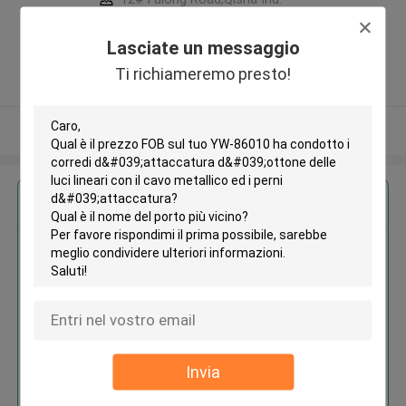
Zone, Shatian Town,Dongguan,
Guangdong, China ,La CINA
Lasciate un messaggio
5.0
Ti richiameremo presto!
Fornitore verificato
Osservi più
Ottieni il miglior prezzo per
YW-86010 ha condotto i corredi
d'attaccatura d'ottone delle luci
lineari con il cavo metallico ed i
perni d'attaccatura
Invia
Continua