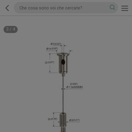
3
/
4