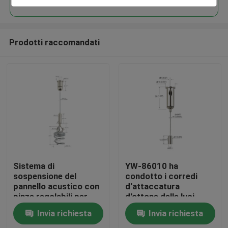
Prodotti raccomandati
Casa
Sistema di
YW-86010 ha
sospensione del
condotto i corredi
pannello acustico con
d'attaccatura
Prodotti
pinze regolabili per
d'ottone delle luci
cavi
lineari con il cavo
Invia richiesta
Invia richiesta
metallico ed i perni
Video
d'attaccatura