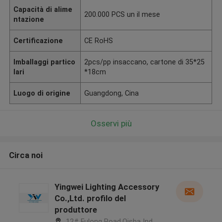
Capacità di alime
200.000 PCS un il mese
ntazione
Certificazione
CE RoHS
Imballaggi partico
2pcs/pp insaccano, cartone di 35*25
lari
*18cm
Luogo di origine
Guangdong, Cina
Osservi più
Circa noi
Yingwei Lighting Accessory
Co.,Ltd. profilo del
produttore
12# Fulong Road,Qisha Ind.