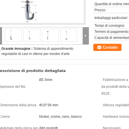
Quantità di ordine mi
Prezzo:
Imballaggi particolari:
Tempi di consegna:
Termini di pagamento
Capacità di alimentaz
Contatto
Grande immagine :
Sistema di appendimento
regolabile di cavi in ottone per mostre d'arte
escrizione di prodotto dettagliata
Ø1.5mm
Fabbricazione a 
Spessore del filo:
da prodotti della 
8528:
Dimensione della pinza:
Φ10*36 mm
Altezza regolabil
Colore:
Nickel, cromo, nero, bianco
Hardware inclus
Materiale della pinza per
Altri prodotti
Necessario