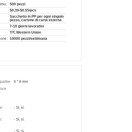
nimo:
500 pezzi
$0.39-$0.55/pcs
Sacchetto in PP per ogni singolo
pezzo, cartone di carta esterna
7-10 giorni lavorativi
:
T/T, Western Union
ione:
10000 pezzi/settimana
partire
6 * 8 mm
voce
e:
- Sì, sì.
o:
- Sì, sì.
- Sì, sì.