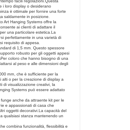
ontempo facili regolazioni.Questa
e i loro display o desiderano
inza è ottimale per fornire una forte
nga saldamente in posizione.
to Art Hanging Systems offre la
nsente ai clienti di adattare il
 per una particolare estetica.La
si perfettamente in una varietà di
i requisito di appesa.
standard di 1,5 mm. Questo spessore
 supporto robusto per gli oggetti appesi
vaPer coloro che hanno bisogno di una
attarsi al peso e alle dimensioni degli
2000 mm, che è sufficiente per la
 alti o per la creazione di display a
 di visualizzazione creativi, la
Hanging Systems può essere adattato
 funge anche da attraente kit per le
erie e appassionati di casa che
ri oggetti decorativi.La capacità del
tà a qualsiasi stanza mantenendo un
e combina funzionalità, flessibilità e