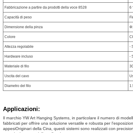
Fabbricazione a partire da prodotti della voce 8528
6 
Capacità di peso
Fi
Dimensione della pinza
Φ
Colore
Cl
Altezza regolabile
- S
Hardware incluso
- S
Materiale di filo
30
Uscita del cavo
Us
Diametro del filo
1.
Applicazioni:
Il marchio YW Art Hanging Systems, in particolare il numero di model
fabbricati per offrire una soluzione versatile e robusta per l'esposizion
appesiOriginari della Cina, questi sistemi sono realizzati con precisio