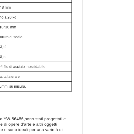
* 8 mm
no a 20 kg
10*36 mm
oruro di sodio
ì, sì.
ì, sì.
4 filo di acciaio inossidabile
cita laterale
5mm, su misura.
lo YW-86486,sono stati progettati e
e di opere d'arte e altri oggetti
ne e sono ideali per una varietà di