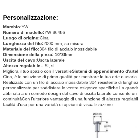
Personalizzazione:
Marchio:
YW
Numero di modello:
YW-86486
Luogo di origine:
Cina
Lunghezza del filo:
2000 mm, su misura
Materiale del filo:
304 filo di acciaio inossidabile
Dimensione della pinza: 10*36
mm
Uscita del cavo:
Uscita laterale
Altezza regolabile:
- Sì, sì.
Migliora il tuo spazio con il versatile
Sistemi di appendimento d'arte
Cina, è la soluzione di prima qualità per mostrare la tua arte o usarl
Realizzato con un filo di acciaio inossidabile 304 resistente di lun
personalizzato per soddisfare le vostre esigenze specifiche.La grand
abbinata a un comodo design del cavo di uscita laterale consente un
continuitàCon l'ulteriore vantaggio di una funzione di altezza regolabile,
facilità d'uso per una varietà di opzioni di visualizzazione.