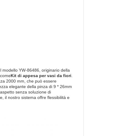
Il modello YW-86486, originario della
a come
Kit di appesa per vasi da fiori
.
ghezza 2000 mm, che può essere
ezza elegante della pinza di 9 * 26mm
 aspetto senza soluzione di
 il nostro sistema offre flessibilità e