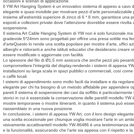
occasioni e scenari di applicazione.
Il YW Art Hanging System è un innovativo sistema di appeso a cavo d
elegante e quasi invisibile per mostrare pezzi d'arte.personalizzabile
insieme all'estremità superiore di zinco di 6 * 8 mm, garantisce una pr
esposti.e collezioni private dove l'attenzione dovrebbe essere rivolta 
sospensione.
Il sistema Art Cable Hanging System di YW non è solo funzionale ma
gradevole.5*24mm sono progettati per offrire una presa sottile ma fe
d'arteQuesto lo rende una scelta popolare per mostre d'arte, uffici azi
alberghi e ristoranti,e anche istituti educativi che desiderano creare
essere modificate o aggiornate con facilità.
Lo spessore del filo di Ø1,5 mm assicura che anche pezzi più pesan
compromettere l'integrità del display.rendendo i sistemi di appesa YW
installazioni su larga scala in spazi pubblici o commerciali, così com
o caffè locali.
I sistemi di appendimento sono molto facili da installare e da regola
elegante per chi ha bisogno di un metodo affidabile per appendere o
pareti.Il sistema di sospensione dei cavi da soffitto è particolarmente uti
storici in cui è essenziale la conservazione delle paretiIl modello YW
mostre temporanee o mostre itineranti, in quanto il sistema può ess
riassemblato in una nuova posizione.
In conclusione, i sistemi di appesa YW Art, con il loro design elegante
una scelta eccezionale per chiunque voglia mostrare l'arte in un amb
visivamente accattivanteIl modello YW-86486 è una testimonianza del
e la funzionalità, assicurando che l'arte sia appesa con il rispetto e 