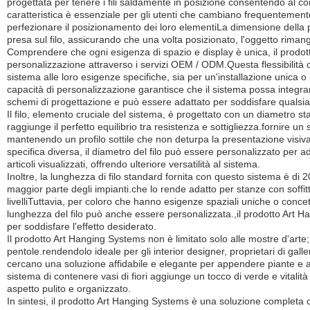
progettata per tenere i fili saldamente in posizione consentendo al c
caratteristica è essenziale per gli utenti che cambiano frequentement
perfezionare il posizionamento dei loro elementiLa dimensione della p
presa sul filo, assicurando che una volta posizionato, l'oggetto rima
Comprendere che ogni esigenza di spazio e display è unica, il prodot
personalizzazione attraverso i servizi OEM / ODM.Questa flessibilità co
sistema alle loro esigenze specifiche, sia per un'installazione unica o
capacità di personalizzazione garantisce che il sistema possa integrar
schemi di progettazione e può essere adattato per soddisfare qualsias
Il filo, elemento cruciale del sistema, è progettato con un diametro 
raggiunge il perfetto equilibrio tra resistenza e sottigliezza.fornire un
mantenendo un profilo sottile che non deturpa la presentazione visi
specifica diversa, il diametro del filo può essere personalizzato per ad
articoli visualizzati, offrendo ulteriore versatilità al sistema.
Inoltre, la lunghezza di filo standard fornita con questo sistema è di 
maggior parte degli impianti.che lo rende adatto per stanze con soffitti
livelliTuttavia, per coloro che hanno esigenze spaziali uniche o concetti
lunghezza del filo può anche essere personalizzata.,il prodotto Art 
per soddisfare l'effetto desiderato.
Il prodotto Art Hanging Systems non è limitato solo alle mostre d'arte;
pentole.rendendolo ideale per gli interior designer, proprietari di gall
cercano una soluzione affidabile e elegante per appendere piante e alt
sistema di contenere vasi di fiori aggiunge un tocco di verde e vitali
aspetto pulito e organizzato.
In sintesi, il prodotto Art Hanging Systems è una soluzione completa ch