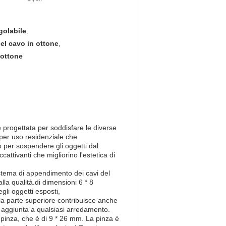
golabile
,
del cavo in ottone
,
 ottone
e progettata per soddisfare le diverse
a per uso residenziale che
per sospendere gli oggetti dal
ccattivanti che migliorino l'estetica di
istema di appendimento dei cavi del
alla qualità.di dimensioni 6 * 8
li oggetti esposti,
la parte superiore contribuisce anche
 aggiunta a qualsiasi arredamento.
pinza, che è di 9 * 26 mm. La pinza è