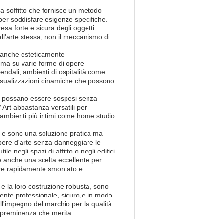
a soffitto che fornisce un metodo
 per soddisfare esigenze specifiche,
esa forte e sicura degli oggetti
all'arte stessa, non il meccanismo di
 anche esteticamente
rma su varie forme di opere
endali, ambienti di ospitalità come
 visualizzazioni dinamiche che possono
ti possano essere sospesi senza
 Art abbastanza versatili per
e ambienti più intimi come home studio
re e sono una soluzione pratica ma
pere d'arte senza danneggiare le
le negli spazi di affitto o negli edifici
 è anche una scelta eccellente per
ere rapidamente smontato e
 e la loro costruzione robusta, sono
iente professionale, sicuro,e in modo
l'impegno del marchio per la qualità
la preminenza che merita.