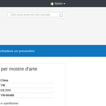
Italian
search
ichiedere un preventivo
 per mostre d'arte
China
YW
CE,TUV
YW-86486
 e spedizione: