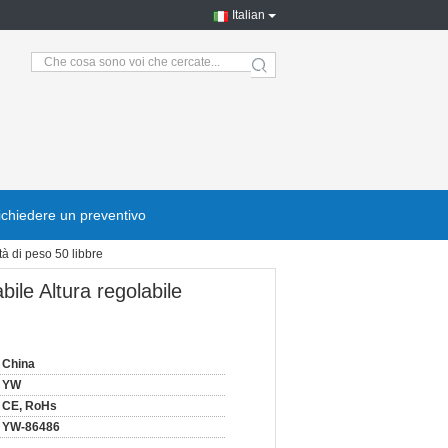
Italian
search
ichiedere un preventivo
tà di peso 50 libbre
ile Altura regolabile
China
YW
CE, RoHs
YW-86486