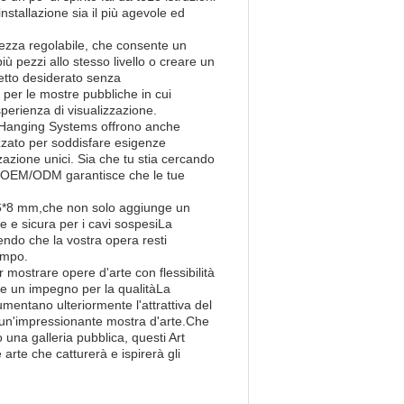
nstallazione sia il più agevole ed
ltezza regolabile, che consente un
ù pezzi allo stesso livello o creare un
fetto desiderato senza
e per le mostre pubbliche in cui
perienza di visualizzazione.
rt Hanging Systems offrono anche
zzato per soddisfare esigenze
zzazione unici. Sia che tu stia cercando
zio OEM/ODM garantisce che le tue
i 6*8 mm,che non solo aggiunge un
e e sicura per i cavi sospesiLa
endo che la vostra opera resti
empo.
 mostrare opere d'arte con flessibilità
i e un impegno per la qualitàLa
umentano ulteriormente l'attrattiva del
e un'impressionante mostra d'arte.Che
 una galleria pubblica, questi Art
rte che catturerà e ispirerà gli