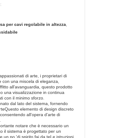
:
a per cavi regolabile in altezza
,
ssidabile
passionati di arte, i proprietari di
te con una miscela di eleganza,
ffitto all'avanguardia, questo prodotto
o una visualizzazione in continua
ti con il minimo sforzo.
inato dal lato del sistema, fornendo
arteQuesto elemento di design discreto
, consentendo all'opera d'arte di
.
mportante notare che è necessario un
 il sistema è progettato per un
n po 'di spirito fai da teLe istruzioni