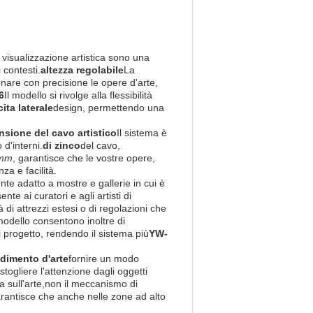
i visualizzazione artistica sono una
 contesti.
altezza regolabile
La
onare con precisione le opere d'arte,
6
Il modello si rivolge alla flessibilità
ita laterale
design, permettendo una
sione del cavo artistico
Il sistema è
d'interni.
di zinco
del cavo,
 mm
, garantisce che le vostre opere,
a e facilità.
te adatto a mostre e gallerie in cui è
e ai curatori e agli artisti di
 di attrezzi estesi o di regolazioni che
dello consentono inoltre di
si progetto, rendendo il sistema più
YW-
dimento d'arte
fornire un modo
stogliere l'attenzione dagli oggetti
a sull'arte,non il meccanismo di
arantisce che anche nelle zone ad alto