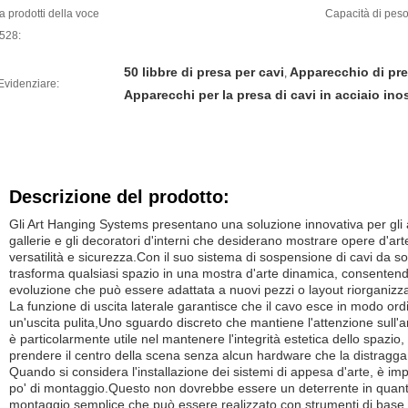
a prodotti della voce
Capacità di peso
528:
50 libbre di presa per cavi
Apparecchio di pres
,
Evidenziare:
Apparecchi per la presa di cavi in acciaio ino
Descrizione del prodotto:
Gli Art Hanging Systems presentano una soluzione innovativa per gli ap
gallerie e gli decoratori d'interni che desiderano mostrare opere d'ar
versatilità e sicurezza.Con il suo sistema di sospensione di cavi da so
trasforma qualsiasi spazio in una mostra d'arte dinamica, consentend
evoluzione che può essere adattata a nuovi pezzi o layout riorganizza
La funzione di uscita laterale garantisce che il cavo esce in modo ord
un'uscita pulita,Uno sguardo discreto che mantiene l'attenzione sull'
è particolarmente utile nel mantenere l'integrità estetica dello spazio
prendere il centro della scena senza alcun hardware che la distragga
Quando si considera l'installazione dei sistemi di appesa d'arte, è i
po' di montaggio.Questo non dovrebbe essere un deterrente in quanto
montaggio semplice che può essere realizzato con strumenti di base e u