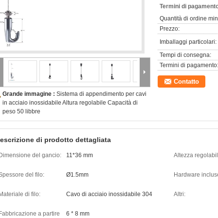
Termini di pagamento
Quantità di ordine mi
Prezzo:
Imballaggi particolari:
Tempi di consegna:
Termini di pagamento
Contatto
Grande immagine :
Sistema di appendimento per cavi
in acciaio inossidabile Altura regolabile Capacità di
peso 50 libbre
escrizione di prodotto dettagliata
Dimensione del gancio:
11*36 mm
Altezza regolabil
Spessore del filo:
Ø1.5mm
Hardware inclus
Materiale di filo:
Cavo di acciaio inossidabile 304
Altri:
Fabbricazione a partire
6 * 8 mm