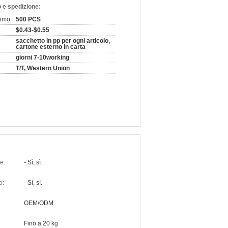
 e spedizione:
nimo:
500 PCS
$0.43-$0.55
sacchetto in pp per ogni articolo,
cartone esterno in carta
giorni 7-10working
:
T/T, Western Union
e:
- Sì, sì.
o:
- Sì, sì.
OEM/ODM
Fino a 20 kg