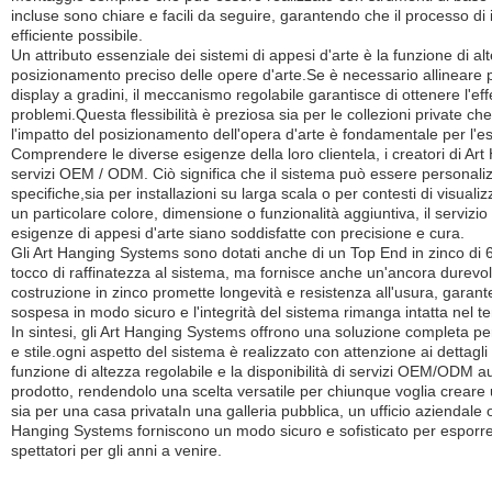
incluse sono chiare e facili da seguire, garantendo che il processo di i
efficiente possibile.
Un attributo essenziale dei sistemi di appesi d'arte è la funzione di a
posizionamento preciso delle opere d'arte.Se è necessario allineare pi
display a gradini, il meccanismo regolabile garantisce di ottenere l'ef
problemi.Questa flessibilità è preziosa sia per le collezioni private ch
l'impatto del posizionamento dell'opera d'arte è fondamentale per l'es
Comprendere le diverse esigenze della loro clientela, i creatori di A
servizi OEM / ODM. Ciò significa che il sistema può essere personali
specifiche,sia per installazioni su larga scala o per contesti di visuali
un particolare colore, dimensione o funzionalità aggiuntiva, il servi
esigenze di appesi d'arte siano soddisfatte con precisione e cura.
Gli Art Hanging Systems sono dotati anche di un Top End in zinco d
tocco di raffinatezza al sistema, ma fornisce anche un'ancora durevol
costruzione in zinco promette longevità e resistenza all'usura, garant
sospesa in modo sicuro e l'integrità del sistema rimanga intatta nel t
In sintesi, gli Art Hanging Systems offrono una soluzione completa per
e stile.ogni aspetto del sistema è realizzato con attenzione ai dettagl
funzione di altezza regolabile e la disponibilità di servizi OEM/ODM a
prodotto, rendendolo una scelta versatile per chiunque voglia crear
sia per una casa privataIn una galleria pubblica, un ufficio aziendale o
Hanging Systems forniscono un modo sicuro e sofisticato per esporre a
spettatori per gli anni a venire.