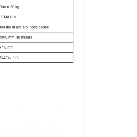
Fino a 20 kg
OEM/ODM
304 filo di acciaio inossidabile
2000 mm, su misura
6 * 8 mm
Φ11*36 mm