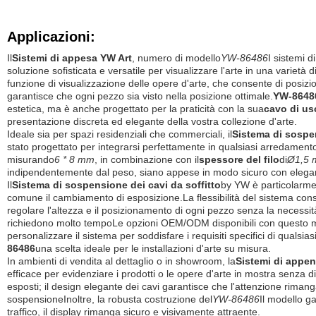
Applicazioni:
Il
Sistemi di appesa YW Art
, numero di modello
YW-86486
I sistemi d
soluzione sofisticata e versatile per visualizzare l'arte in una varietà di
funzione di visualizzazione delle opere d'arte, che consente di posizi
garantisce che ogni pezzo sia visto nella posizione ottimale.
YW-8648
estetica, ma è anche progettato per la praticità con la sua
cavo di usc
presentazione discreta ed elegante della vostra collezione d'arte.
Ideale sia per spazi residenziali che commerciali, il
Sistema di sospen
stato progettato per integrarsi perfettamente in qualsiasi arredamento 
misurando
6 * 8 mm
, in combinazione con il
spessore del filo
di
Ø1,5
indipendentemente dal peso, siano appese in modo sicuro con eleganz
Il
Sistema di sospensione dei cavi da soffitto
by YW è particolarmen
comune il cambiamento di esposizione.La flessibilità del sistema consent
regolare l'altezza e il posizionamento di ogni pezzo senza la necessità
richiedono molto tempoLe opzioni OEM/ODM disponibili con questo mo
personalizzare il sistema per soddisfare i requisiti specifici di qualsia
86486
una scelta ideale per le installazioni d'arte su misura.
In ambienti di vendita al dettaglio o in showroom, la
Sistemi di appen
efficace per evidenziare i prodotti o le opere d'arte in mostra senza di
esposti; il design elegante dei cavi garantisce che l'attenzione rimang
sospensioneInoltre, la robusta costruzione del
YW-86486
Il modello g
traffico, il display rimanga sicuro e visivamente attraente.