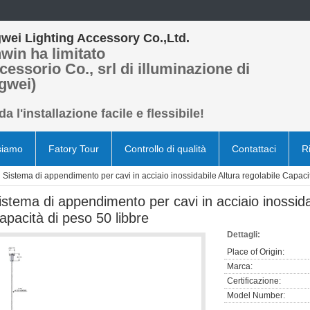
wei Lighting Accessory Co.,Ltd.
win ha limitato
cessorio Co., srl di illuminazione di
gwei)
a l'installazione facile e flessibile!
siamo
Fatory Tour
Controllo di qualità
Contattaci
R
Sistema di appendimento per cavi in acciaio inossidabile Altura regolabile Capaci
istema di appendimento per cavi in acciaio inossidab
apacità di peso 50 libbre
Dettagli:
Place of Origin:
Marca:
Certificazione:
Model Number: