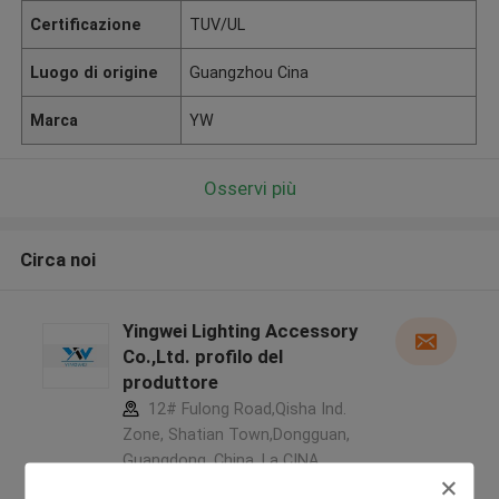
Certificazione
TUV/UL
Luogo di origine
Guangzhou Cina
Marca
YW
Osservi più
Circa noi
Yingwei Lighting Accessory
Co.,Ltd. profilo del
produttore
12# Fulong Road,Qisha Ind.
Zone, Shatian Town,Dongguan,
Guangdong, China ,La CINA
5.0