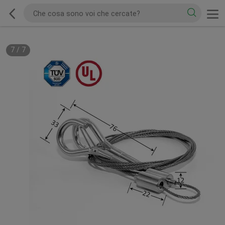
7
/
7