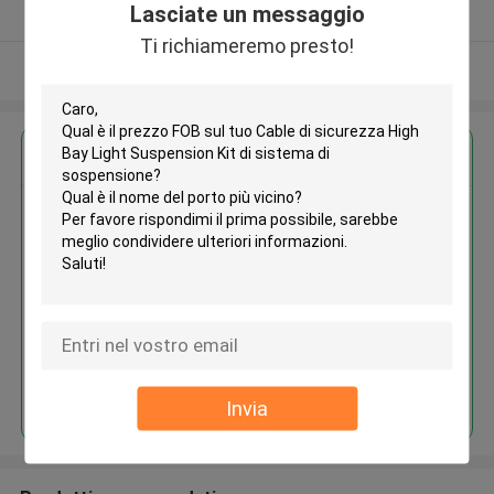
Lasciate un messaggio
Fornitore verificato
Ti richiameremo presto!
Osservi più
Ottieni il miglior prezzo per
Cable di sicurezza High Bay
Light Suspension Kit di sistema
di sospensione
Continua
Invia