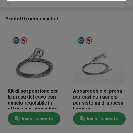
Prodotti raccomandati
Kit di sospensione per
Apparecchio di presa
Casa
la presa del cavo con
per cavi con gancio
gancio regolabile in
per sistema di appesa
ottone per appendere
leggera
Prodotti
la vernice
Invia richiesta
Invia richiesta
Video