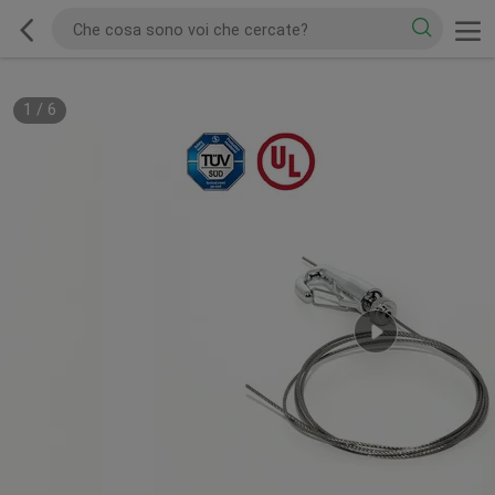
1
/
6