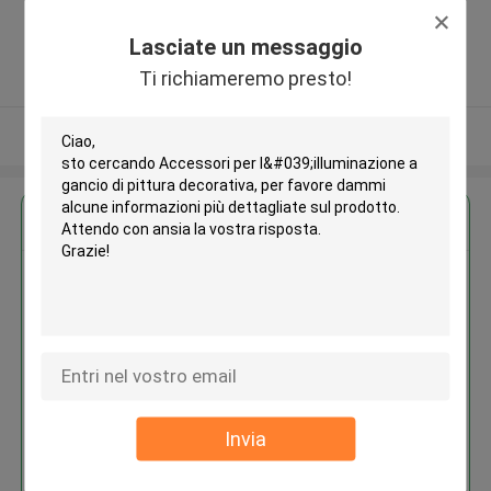
Zone, Shatian Town,Dongguan,
Guangdong, China ,La CINA
Lasciate un messaggio
5.0
Ti richiameremo presto!
Fornitore verificato
Osservi più
Ottieni il miglior prezzo per
Accessori per l'illuminazione a
gancio di pittura decorativa
Invia
Continua