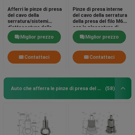
Afferri le pinze di presa
Pinze di presa interne
del cavo della
del cavo della serratura
serratura/sistemi
della presa del filo M6
d'attaccatura della
con la placcatura di
luce per la sospensione
colore di Chrome del
Miglior prezzo
Miglior prezzo
dei segni
nichel
Contattaci
Contattaci
Auto che afferra le pinze di presa del cavo
(58)