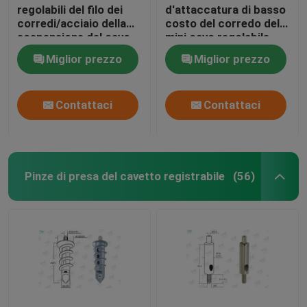
regolabili del filo dei
d'attaccatura di basso
corredi/acciaio della
costo del corredo del
sospensione del cavo
mini cavo regolabile
dell'alimentazione di
degli aerei 20KG
Miglior prezzo
Miglior prezzo
potere
Contattaci
Contattaci
Pinze di presa del cavetto registrabile
(56)