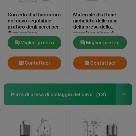
Corredo d'attaccatura
Materiale d'ottone
del cavo regolabile
nichelato delle mini
pratico degli aerei per
della presa della
illuminazione
serratura pinze di
architettonica
presa del cavo con una
Miglior prezzo
Miglior prezzo
base
Contattaci
Contattaci
Pinza di presa di ciclaggio del cavo
(18)