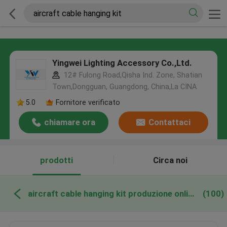
Yingwei Lighting Accessory Co.,Ltd.
12# Fulong Road,Qisha Ind. Zone, Shatian
Town,Dongguan, Guangdong, China,La CINA
5.0
Fornitore verificato
chiamare ora
Contattaci
prodotti
Circa noi
aircraft cable hanging kit produzione online
(100)