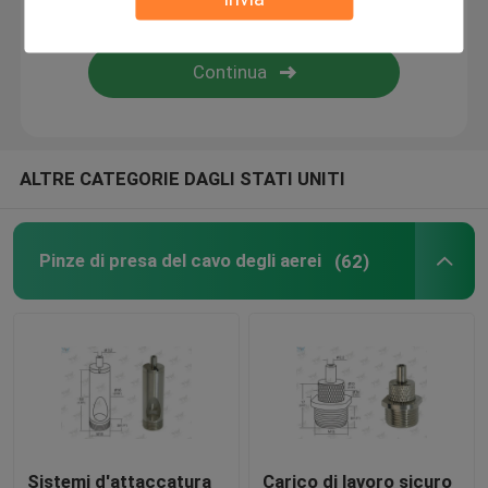
corredo della sospensione del cavo
corredi della sospensione del cavo
ALTRE CATEGORIE DAGLI STATI UNITI
Componenti dell'esposizione del cavo
Sistema d'attaccatura del cavo del soffitto
Pinze di presa del cavo degli aerei
(62)
imbracatura del cavo metallico
Attacco snodato in acciaio della lampada
Sistemi d'attaccatura
Carico di lavoro sicuro