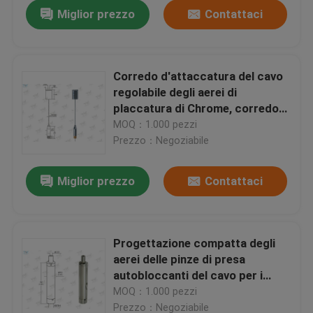
Miglior prezzo
Contattaci
Corredo d'attaccatura del cavo
regolabile degli aerei di
placcatura di Chrome, corredo
della sospensione del cavo
MOQ：1.000 pezzi
dell'acciaio inossidabile
Prezzo：Negoziabile
Miglior prezzo
Contattaci
Casa
Progettazione compatta degli
aerei delle pinze di presa
Prodotti
autobloccanti del cavo per i
corredi d'attaccatura del
MOQ：1.000 pezzi
pannello del LED
Video
Prezzo：Negoziabile