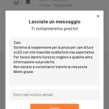
Prezzo：Negoziabile
Pinza di presa d'ottone del cavo
Miglior prezzo
Contattaci
Lasciate un messaggio
Auto che afferra le pinze di presa del cavo
Ti richiameremo presto!
Osservi più
Pinza di presa di ciclaggio del cavo
Sistema d'attaccatura del cavo
Lasciate un messaggio
Ti richiameremo presto!
Sistemi d'attaccatura di arte
Corredo d'attaccatura leggero
Corredo della sospensione del pannello del LED
Invia