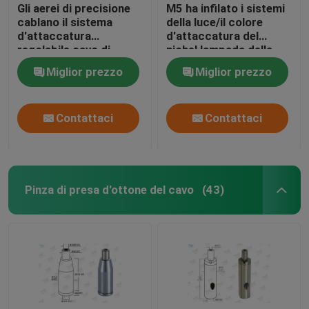
Gli aerei di precisione
M5 ha infilato i sistemi
cablano il sistema
della luce/il colore
d'attaccatura
d'attaccatura del
regolabile cavo di
nichel lampada della
cavo/dei montaggi
sospensione
Miglior prezzo
Miglior prezzo
Contattaci
Contattaci
Pinza di presa d'ottone del cavo
(43)