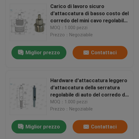
Carico di lavoro sicuro
d'attaccatura di basso costo del
corredo del mini cavo regolabile
degli aerei 20KG
MOQ：1.000 pezzi
Prezzo：Negoziabile
Miglior prezzo
Contattaci
Hardware d'attaccatura leggero
d'attaccatura della serratura
regolabile di auto del corredo del
cavo degli aerei degli alianti del
MOQ：1.000 pezzi
cavo
Prezzo：Negoziabile
Miglior prezzo
Contattaci