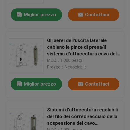
Miglior prezzo
Contattaci
Circa noi
Giro della fabbrica
Gli aerei dell'uscita laterale
cablano le pinze di presa/il
Controllo di qualità
sistema d'attaccatura cavo del
soffitto per la luce della pista
MOQ：1.000 pezzi
Prezzo：Negoziabile
Contattici
Miglior prezzo
Contattaci
Richieda una citazione
Pinze di presa del cavo degli aerei
Sistemi d'attaccatura regolabili
del filo dei corredi/acciaio della
sospensione del cavo
Pinze di presa del cavetto registrabile
dell'alimentazione di potere
MOQ：1.000 pezzi