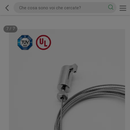
7
/
7