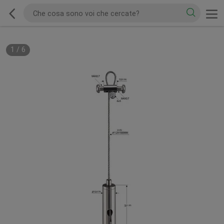
1
/
6