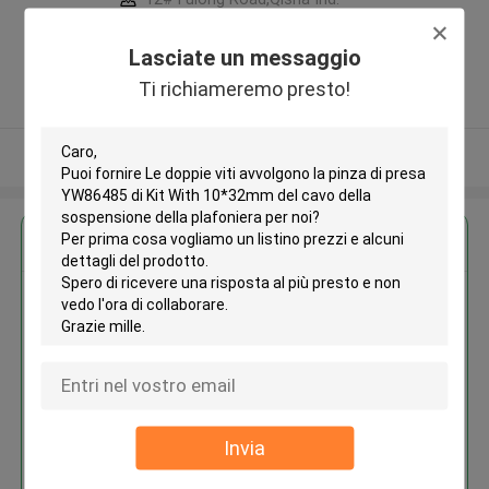
Zone, Shatian Town,Dongguan,
Guangdong, China ,La CINA
Lasciate un messaggio
5.0
Ti richiameremo presto!
Fornitore verificato
Osservi più
Ottieni il miglior prezzo per
Le doppie viti avvolgono la pinza
di presa YW86485 di Kit With
10*32mm del cavo della
sospensione della plafoniera
Invia
Continua