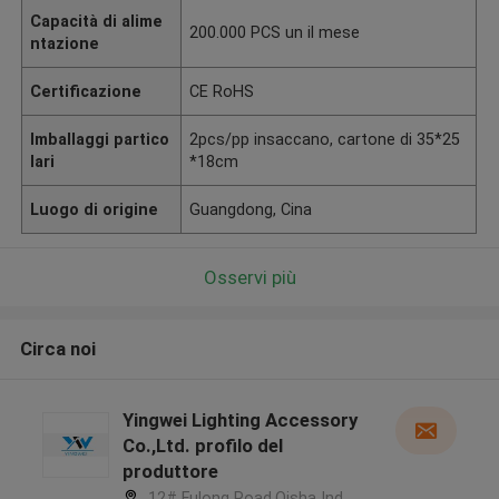
Capacità di alime
200.000 PCS un il mese
ntazione
Certificazione
CE RoHS
Imballaggi partico
2pcs/pp insaccano, cartone di 35*25
lari
*18cm
Luogo di origine
Guangdong, Cina
Osservi più
Circa noi
Yingwei Lighting Accessory
Co.,Ltd. profilo del
produttore
12# Fulong Road,Qisha Ind.