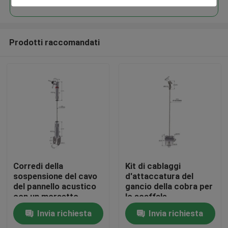
Prodotti raccomandati
Casa
Corredi della
Kit di cablaggi
sospensione del cavo
d'attaccatura del
del pannello acustico
gancio della cobra per
Prodotti
con un morsetto
lo scaffale
YW86484 di
24*29.5mm YW86487
Invia richiesta
Invia richiesta
dimensione di
del supermercato
Video
15*14mm