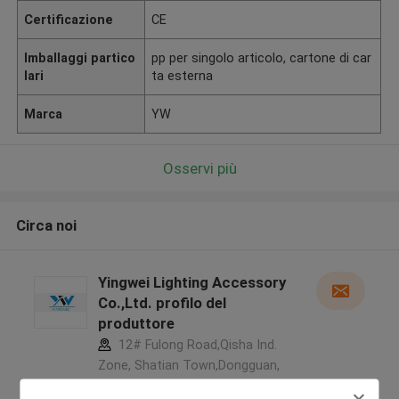
Certificazione
CE
Imballaggi partico
pp per singolo articolo, cartone di car
lari
ta esterna
Marca
YW
Osservi più
Circa noi
Yingwei Lighting Accessory
Co.,Ltd. profilo del
produttore
12# Fulong Road,Qisha Ind.
Zone, Shatian Town,Dongguan,
Guangdong, China ,La CINA