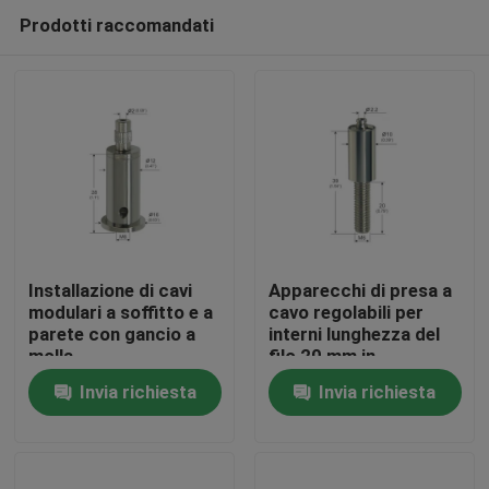
Prodotti raccomandati
Installazione di cavi
Apparecchi di presa a
modulari a soffitto e a
cavo regolabili per
parete con gancio a
interni lunghezza del
Casa
molla
filo 20 mm in
imballaggio individuale
Invia richiesta
Invia richiesta
o in blocco
Prodotti
Video