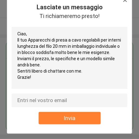
5.0
Lasciate un messaggio
Fornitore verificato
Ti richiameremo presto!
Osservi più
Ottieni il miglior prezzo per
Apparecchi di presa a cavo
regolabili per interni lunghezza
del filo 20 mm in imballaggio
individuale o in blocco
Continua
Invia