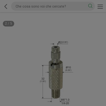
2
/
5