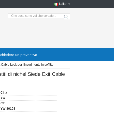
Italian
search
ichiedere un preventivo
 Cable Lock per l'inserimento in soffitto
titi di nichel Siede Exit Cable
Cina
YW
CE
YW-86103