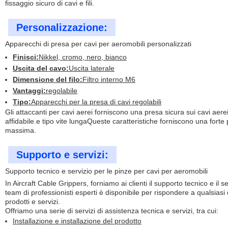
fissaggio sicuro di cavi e fili.
Personalizzazione:
Apparecchi di presa per cavi per aeromobili personalizzati
Finisci:
Nikkel, cromo, nero, bianco
Uscita del cavo:
Uscita laterale
Dimensione del filo:
Filtro interno M6
Vantaggi:
regolabile
Tipo:
Apparecchi per la presa di cavi regolabili
Gli attaccanti per cavi aerei forniscono una presa sicura sui cavi aer
affidabile.e tipo vite lungaQueste caratteristiche forniscono una fort
massima.
Supporto e servizi:
Supporto tecnico e servizio per le pinze per cavi per aeromobili
In Aircraft Cable Grippers, forniamo ai clienti il supporto tecnico e il s
team di professionisti esperti è disponibile per rispondere a qualsia
prodotti e servizi.
Offriamo una serie di servizi di assistenza tecnica e servizi, tra cui:
Installazione e installazione del prodotto