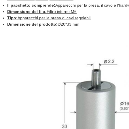
Il pacchetto comprende:
Apparecchi per la presa, il cavo e l'har
Dimensione del filo:
Filtro interno M6
Tipo:
Apparecchi per la presa di cavi regolabili
Dimensione del prodotto:
Ø20*33 mm