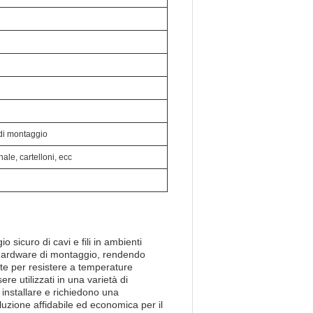
 di montaggio
le, cartelloni, ecc
 sicuro di cavi e fili in ambienti
e l'hardware di montaggio, rendendo
tate per resistere a temperature
e utilizzati in una varietà di
a installare e richiedono una
uzione affidabile ed economica per il