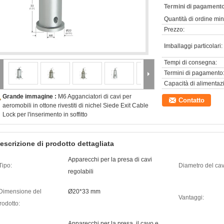
Termini di pagamento
Quantità di ordine mi
Prezzo:
Imballaggi particolari:
Tempi di consegna:
Termini di pagamento
Capacità di alimentaz
Grande immagine :
M6 Agganciatori di cavi per
Contatto
aeromobili in ottone rivestiti di nichel Siede Exit Cable
Lock per l'inserimento in soffitto
escrizione di prodotto dettagliata
Apparecchi per la presa di cavi
Tipo:
Diametro del cav
regolabili
Dimensione del
Ø20*33 mm
Vantaggi:
rodotto:
Apparecchi per la presa, il cavo e