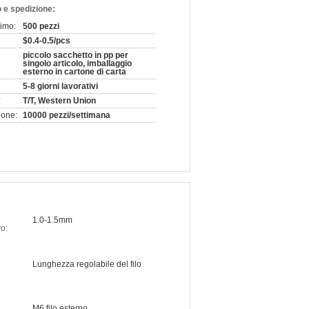
 e spedizione:
nimo:
500 pezzi
$0.4-0.5/pcs
piccolo sacchetto in pp per
singolo articolo, imballaggio
esterno in cartone di carta
5-8 giorni lavorativi
:
T/T, Western Union
ione:
10000 pezzi/settimana
1.0-1.5mm
o:
Lunghezza regolabile del filo
M6 filo esterno