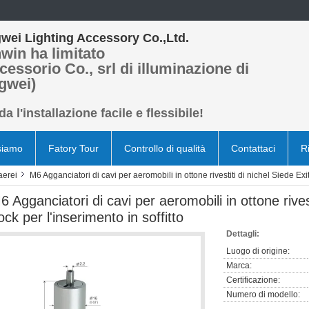
wei Lighting Accessory Co.,Ltd.
win ha limitato
cessorio Co., srl di illuminazione di
gwei)
a l'installazione facile e flessibile!
siamo
Fatory Tour
Controllo di qualità
Contattaci
R
aerei
M6 Agganciatori di cavi per aeromobili in ottone rivestiti di nichel Siede Exit
6 Agganciatori di cavi per aeromobili in ottone rives
ock per l'inserimento in soffitto
Dettagli:
Luogo di origine:
Marca:
Certificazione:
Numero di modello: