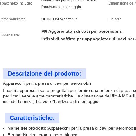
Il pacchetto include:
Dimensione del f
l'hardware di montaggio
Personalizzare:
OEM/ODM accettabile
Finisci.:
M6 Agganciatori di cavi per aeromobili
,
Evidenziare:
Infissi di soffitto per appoggiatori di cavi per
Descrizione del prodotto:
Apparecchi per la presa di cavi per aeromobili
I nostri apparecchi sono progettati per fornire una potenza di presa 
per i cavi aerei.e altre caratteristiche. La dimensione del filo è M6 e 
include la pinza, il cavo e l'hardware di montaggio.
Caratteristiche:
Nome del prodotto:
Apparecchi per la presa di cavi per aeromobili
Finisci:
Nucleo, cromo, nero, bianco