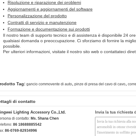
Risoluzione e riparazione dei problemi
Aggiornamenti e aggiornamenti del software
Personalizzazione del prodotto
Contratti di servizio e manutenzione
Formazione e documentazione sui prodotti
Il nostro team di supporto tecnico e di assistenza è disponibile 24 ore
qualsiasi domanda o preoccupazione. Ci sforziamo di fornire la miglior
possibile.
Per ulteriori informazioni, visitate il nostro sito web o contattateci dir
,
,
rodotto Tag:
gancio commovente di auto
pinze di presa del cavo di cavo
corre
ttagli di contatto
ingwei Lighting Accessory Co.,Ltd.
Invia la tua richiesta
ersona di contatto:
Ms. Shana Chen
elefono:
86 18688885542
ax:
86-0769-82934996