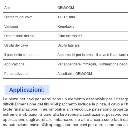
Altri
OEM/ODM
Diametro del cavo
1.0-1,5 mm
Vantaggi
Regolabile
Dimensione del filo
Filtro interno M6
Uscita del cavo
Uscita laterale
Il pacchetto comprende
Apparecchi per la presa, il cavo e l'hardware
Applicazione
Per appendere immagini, illuminazione pedona
Personalizzare
Accettabile OEM/ODM
Applicazioni:
Le pinze per cavi per aerei sono un elemento essenziale per il fissaggio
difficili.Dimensione del filo M6Il pacchetto include la pinza, il cavo 
facile l'installazione in aeromobili e altri veicoli.Le pinze sono proget
estreme e vibrazioniGrazie alla loro robusta costruzione, possono esser
applicazioni, dagli aerei alle imbarcazioni e altro ancora.sono facili d
manutenzione minimaGli appoggiatori per cavi per aerei sono una sol