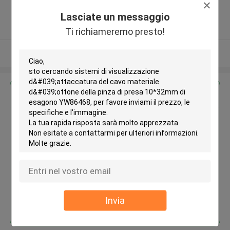
Guangdong, China ,La CINA
Lasciate un messaggio
5.0
Fornitore verificato
Ti richiameremo presto!
Osservi più
Ottieni il miglior prezzo per
Sistemi di visualizzazione
d'attaccatura del cavo materiale
d'ottone della pinza di presa
10*32mm di esagono YW86468
Invia
Continua