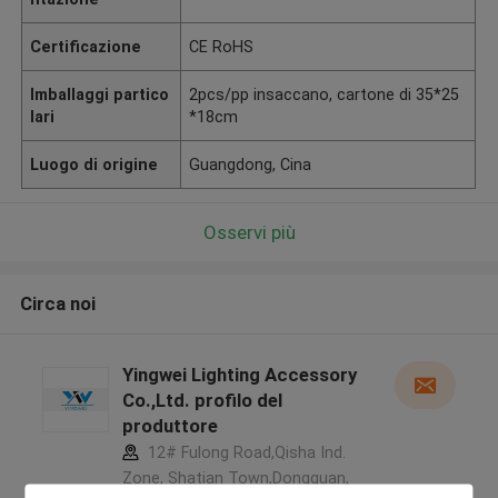
Certificazione
CE RoHS
Imballaggi partico
2pcs/pp insaccano, cartone di 35*25
lari
*18cm
Luogo di origine
Guangdong, Cina
Osservi più
Circa noi
Yingwei Lighting Accessory
Co.,Ltd. profilo del
produttore
12# Fulong Road,Qisha Ind.
Zone, Shatian Town,Dongguan,