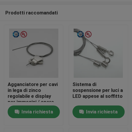
Prodotti raccomandati
Agganciatore per cavi
Sistema di
in lega di zinco
sospensione per luci a
Casa
regolabile e display
LED appese al soffitto
per immagini / opere
d'arte
Invia richiesta
Invia richiesta
Prodotti
Video