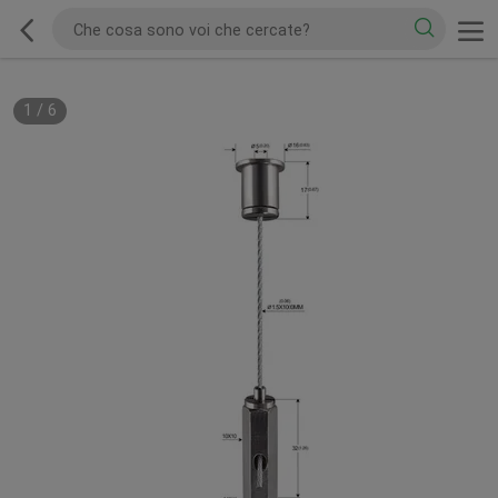
1
/
6