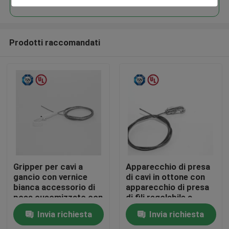
Prodotti raccomandati
Casa
Gripper per cavi a
Apparecchio di presa
gancio con vernice
di cavi in ottone con
bianca accessorio di
apparecchio di presa
Prodotti
posa cusomizzato con
di fili regolabile a
tappo di sicurezza
gomma a molla
Invia richiesta
Invia richiesta
autobloccante
Video