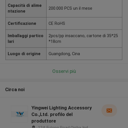
Capacità di alime
200.000 PCS un il mese
ntazione
Certificazione
CE RoHS
Imballaggi partico
2pcs/pp insaccano, cartone di 35*25
lari
*18cm
Luogo di origine
Guangdong, Cina
Osservi più
Circa noi
Yingwei Lighting Accessory
Co.,Ltd. profilo del
produttore
12# Fulong Road,Qisha Ind.