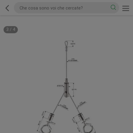
3
/
4