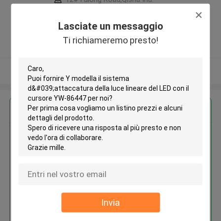
Zone, Shatian Town,Dongguan,
Guangdong, China ,La CINA
Lasciate un messaggio
5.0
Ti richiameremo presto!
Fornitore verificato
Osservi più
Ottieni il miglior prezzo per
Y modella il sistema
d'attaccatura della luce lineare
del LED con il cursore YW-
86447
Invia
Continua