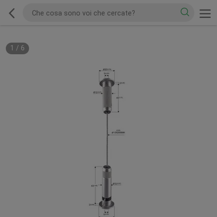
1
/
6