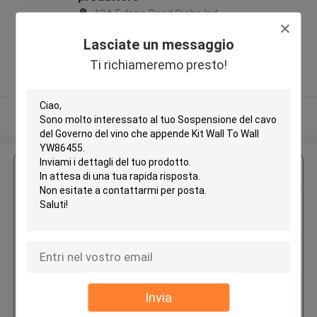
12# Fulong Road,Qisha Ind.
Zone, Shatian Town,Dongguan,
Lasciate un messaggio
Guangdong, China ,La CINA
Ti richiameremo presto!
5.0
Fornitore verificato
Osservi più
Ottieni il miglior prezzo per
Sospensione del cavo del
Governo del vino che appende
Kit Wall To Wall YW86455
Invia