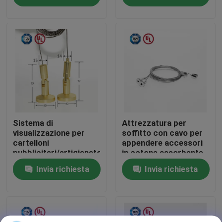
Circa noi
Giro della fabbrica
Controllo di qualità
Contattici
Sistema di
Attrezzatura per
visualizzazione per
soffitto con cavo per
cartelloni
appendere accessori
pubblicitari/artigianato
in cotone assorbente
Richieda una citazione
del suono
Invia richiesta
Invia richiesta
Pinze di presa del cavo degli aerei
Pinze di presa del cavetto registrabile