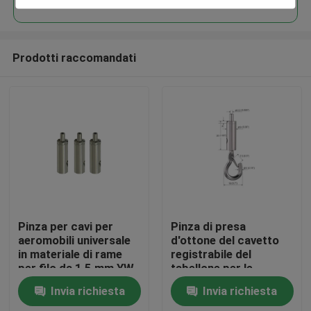
Prodotti raccomandati
Casa
Pinza per cavi per
Pinza di presa
aeromobili universale
d'ottone del cavetto
in materiale di rame
registrabile del
Prodotti
per filo da 1,5 mm YW-
tabellone per le
86072
affissioni del segno del
Invia richiesta
Invia richiesta
gancio per il sistema
Video
d'attaccatura