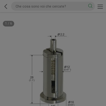
1
/
6