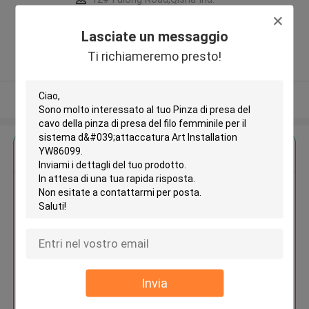
Zone, Shatian Town,Dongguan,
Guangdong, China ,La CINA
Lasciate un messaggio
5.0
Ti richiameremo presto!
Fornitore verificato
Osservi più
Ottieni il miglior prezzo per
Pinza di presa del cavo della
pinza di presa del filo femminile
per il sistema d'attaccatura Art
Installation YW86099
Invia
Continua