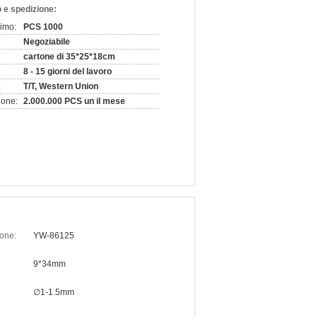
 e spedizione:
nimo:
PCS 1000
Negoziabile
cartone di 35*25*18cm
8 - 15 giorni del lavoro
:
T/T, Western Union
ione:
2.000.000 PCS un il mese
one:
YW-86125
9*34mm
∅1-1.5mm