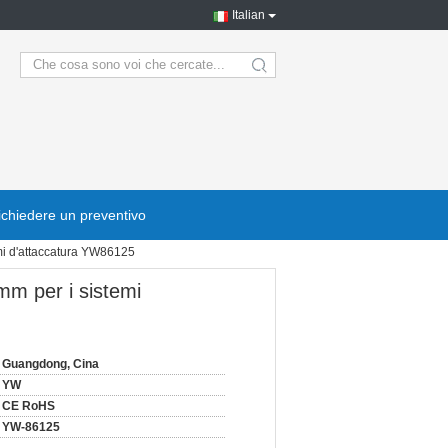
Italian
search
ichiedere un preventivo
emi d'attaccatura YW86125
mm per i sistemi
Guangdong, Cina
YW
CE RoHS
YW-86125