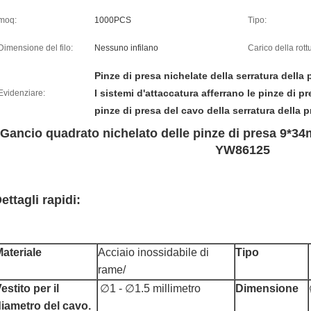
moq:
1000PCS
Tipo:
Dimensione del filo:
Nessuno infilano
Carico della rott
Pinze di presa nichelate della serratura della 
I sistemi d'attaccatura afferrano le pinze di pr
Evidenziare:
pinze di presa del cavo della serratura della
Gancio quadrato nichelato delle pinze di presa 9*34
YW86125
ettagli rapidi:
ateriale
Acciaio inossidabile di
Tipo
rame/
estito per il
∅1 - ∅1.5 millimetro
Dimensione
iametro del cavo.