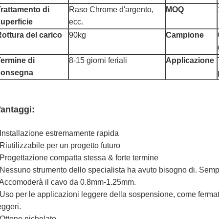
rattamento di
Raso Chrome d'argento,
MOQ
uperficie
ecc.
ottura del carico
90kg
Campione
ermine di
8-15 giorni feriali
Applicazione
consegna
antaggi:
 Installazione estremamente rapida
 Riutilizzabile per un progetto futuro
 Progettazione compatta stessa & forte termine
 Nessuno strumento dello specialista ha avuto bisogno di. Sem
 Accomoderà il cavo da 0.8mm-1.25mm.
 Uso per le applicazioni leggere della sospensione, come fermata
eggeri.
 Ottone nichelato