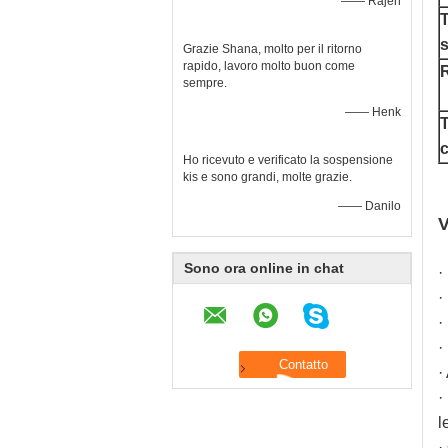
—— Rajen
T
s
Grazie Shana, molto per il ritorno
rapido, lavoro molto buon come
R
sempre.
—— Henk
T
Ho ricevuto e verificato la sospensione
kis e sono grandi, molte grazie.
—— Danilo
V
Sono ora online in chat
·
·
·
·
·
·
l
·