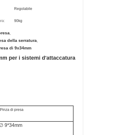
Regolabile
ura:
90kg
presa
,
esa della serratura
,
 presa di 9x34mm
mm per i sistemi d'attaccatura
Pinza di presa
∅ 9*34mm