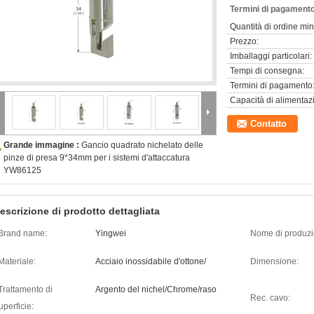
Termini di pagamento
Quantità di ordine mi
Prezzo:
Imballaggi particolari:
Tempi di consegna:
Termini di pagamento
Capacità di alimentaz
Contatto
Grande immagine :
Gancio quadrato nichelato delle
pinze di presa 9*34mm per i sistemi d'attaccatura
YW86125
escrizione di prodotto dettagliata
Brand name:
Yingwei
Nome di produzi
Materiale:
Acciaio inossidabile d'ottone/
Dimensione:
Trattamento di
Argento del nichel/Chrome/raso
Rec. cavo:
uperficie: