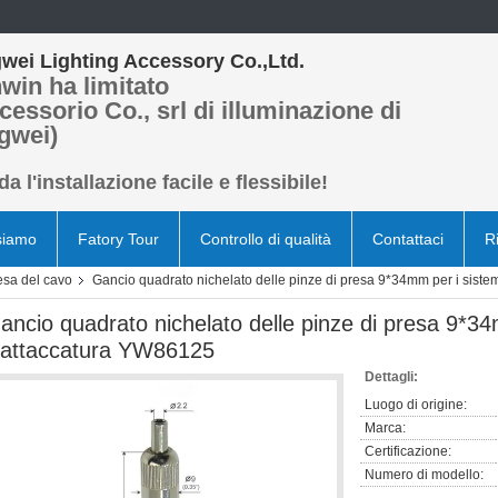
wei Lighting Accessory Co.,Ltd.
win ha limitato
cessorio Co., srl di illuminazione di
gwei)
a l'installazione facile e flessibile!
siamo
Fatory Tour
Controllo di qualità
Contattaci
R
resa del cavo
Gancio quadrato nichelato delle pinze di presa 9*34mm per i sist
ancio quadrato nichelato delle pinze di presa 9*34
'attaccatura YW86125
Dettagli:
Luogo di origine:
Marca:
Certificazione:
Numero di modello: