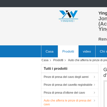
Ying
Jon
(Ac
Yin
Rend
Casa
Prodotti
video
Chi 
Casa
Prodotti
Auto che afferra le pinze di p
Tutti i prodotti
G
d
Pinze di presa del cavo degli aerei
Pinze di presa del cavetto registrabile
Pinza di presa d'ottone del cavo
Auto che afferra le pinze di presa del
cavo