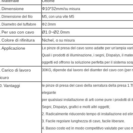
Materiale
Ottone
.
Dimensione
Φ10*32mm/
.
su misura
. Dimensione del filo
M5, con una vite M5
. Diametro del tuffatore
Φ2.0mm
Per uso con cavo
Ø1.0~Ø2.0mm
.
Colore di rifinitura
Nichel, o
.
su misura
Applicazione
Le pinze di presa del cavo sono adatte per un'ampia varie
.
Quali i prodotti di illuminazione, i segni, Dispalys, il materia
oggetti ed offrono la soluzione perfetta per il sistema s
Carico di lavoro
30KG, dipende dal lavoro del diamter del cavo con (per r
.
icuro
Vantaggi
le pinze di presa del cavo della serratura della presa 1.
0.
elegante
per qualsiasi installazione di arti come pure i prodotti di 
Segni, Dispalys, grafici e molti altri oggetti;
2. Radicalmente riducendo tempo di installazione ed el
3. Facile regolare lunghezza di cavo, facile liberare.
4. Basso costo ed in modo competitivo valutato per uso ne