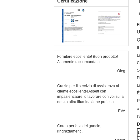
Certificazione
P
U
Q
I
L
Fornitore eccellente! Buon prodotto!
Altamente raccomandato.
Co
S
—— Oleg
P
L
Grazie per il servizio di assistenza al
cliente eccellente! Aspett con
È
impazienzaare to lavorare con voi sulla
P
nostra altra illuminazione proietta.
a
—— EVA
l
D
Corda perfetta del gancio,
ringraziamenti.
1