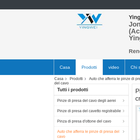
Ying
Jon
(Ac
Yin
Rend
Casa
Prodotti
video
Chi 
Casa
Prodotti
Auto che afferra le pinze di p
del cavo
Tutti i prodotti
P
c
Pinze di presa del cavo degli aerei
Pinze di presa del cavetto registrabile
Pinza di presa d'ottone del cavo
Auto che afferra le pinze di presa del
cavo