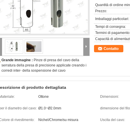
Quantità di ordine mi
Prezzo:
Imballaggi particolari:
Tempi di consegna:
Termini di pagamento
Capacità di alimentaz
Contatto
Grande immagine :
Pinze di presa del cavo della
serratura della presa di precisione applicate creando i
corredi inter- della sospensione del cavo
escrizione di prodotto dettagliata
Materiale:
Ottone
Dimensioni:
per il diametro del cavo:
Ø1.0~Ø2.0mm
dimensione del filo
Colore di rivestimento:
Nichel/Chrome/su misura
Uscita del cavo: