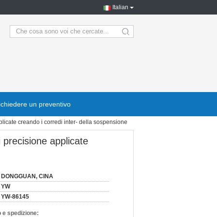
Italian
search
ichiedere un preventivo
plicate creando i corredi inter- della sospensione
i precisione applicate
DONGGUAN, CINA
YW
YW-86145
 e spedizione: