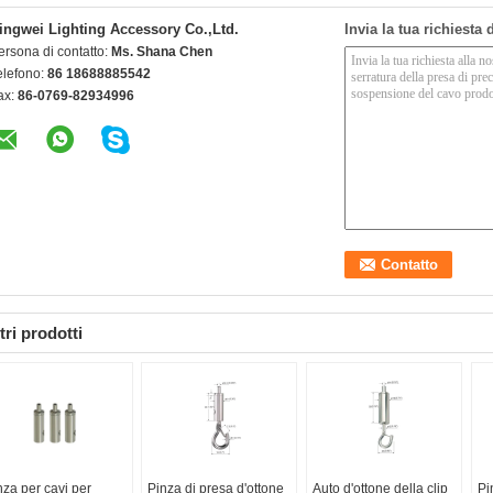
ingwei Lighting Accessory Co.,Ltd.
Invia la tua richiesta
ersona di contatto:
Ms. Shana Chen
elefono:
86 18688885542
ax:
86-0769-82934996
tri prodotti
nza per cavi per
Pinza di presa d'ottone
Auto d'ottone della clip
Pi