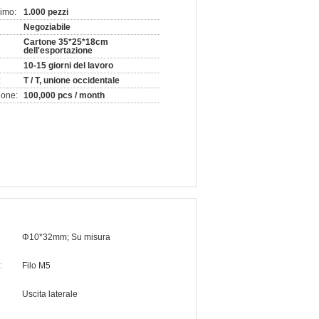
nimo:
1.000 pezzi
Negoziabile
Cartone 35*25*18cm
dell'esportazione
10-15 giorni del lavoro
:
T / T, unione occidentale
ione:
100,000 pcs / month
Φ10*32mm; Su misura
:
Filo M5
Uscita laterale