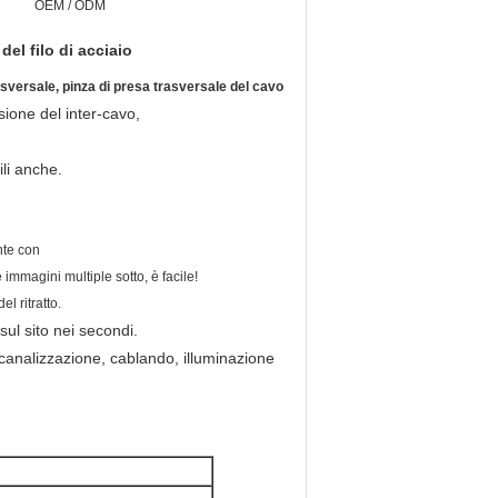
OEM / ODM
del filo di acciaio
asversale, pinza di presa trasversale del cavo
sione del inter-cavo,
ili anche.
nte con
immagini multiple sotto, è facile!
l ritratto.
sul sito nei secondi.
analizzazione, cablando, illuminazione