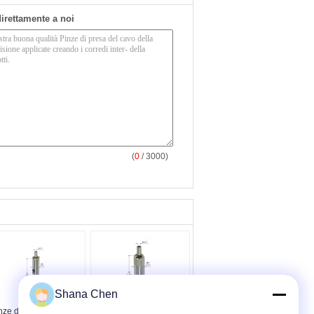
 direttamente a noi
(
0
/ 3000)
Shana Chen
nze di presa
Gancio quadrato