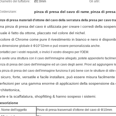
Diametro del tuffatore:
Ø2.0mm
Gli altri:
pinza di presa del cavo di rame
pinza di presa 
Evidenziare:
,
inze di presa materiali d'ottone del cavo della serratura della presa per cavo tr
na pinza di presa del cavo è utilizzata per creare i corredi della sospen
uale è fatto da ottone, placcato nel colore del nichel.
l colore di Chrome come pure il rivestimento in bianco e nero è disponib
a dimensione globale è Φ10*32mm e può essere personalizzata anche.
ntattici per i vostri requisiti, o inviici il vostro disegno per l'OEM.
e avete una struttura con il cavo dell'immagine allegato, potete appenderlo facilme
inza di presa del cavo dell'immagine ed un cavo degli aerei. Provi ad aggiungere le 
a pinza di presa del cavo dell'immagine funziona il più bene con le strutture di stile de
 sicuro, forte, versatile e facile installare, può essere misura facilmente 
erfezioni per una gamma enorme di applicazioni della sospensione da c
rchitettonica,
'arte e la scaffalatura, shopfitting & hanno sospeso i sistemi.
escrizione
. Nome dell'oggetto
Pinze di presa trasversali
d'ottone
del cavo di
Φ10mm