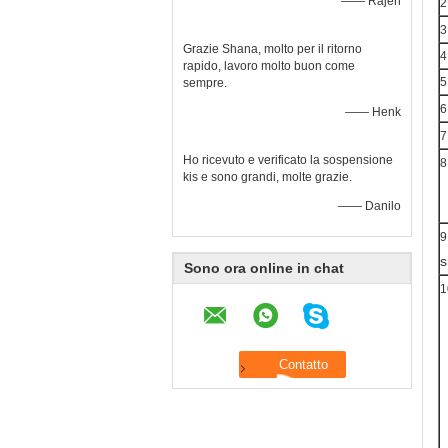
—— Rajen
2
3
Grazie Shana, molto per il ritorno
4
rapido, lavoro molto buon come
5
sempre.
6
—— Henk
7
Ho ricevuto e verificato la sospensione
8
kis e sono grandi, molte grazie.
—— Danilo
9
s
Sono ora online in chat
1