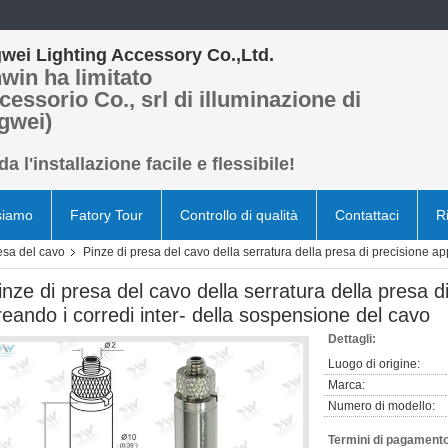
wei Lighting Accessory Co.,Ltd.
win ha limitato
cessorio Co., srl di illuminazione di
gwei)
a l'installazione facile e flessibile!
siamo
Fatory Tour
Controllo di qualità
Contattaci
R
resa del cavo
Pinze di presa del cavo della serratura della presa di precisione ap
inze di presa del cavo della serratura della presa d
reando i corredi inter- della sospensione del cavo
Dettagli:
Luogo di origine:
Marca:
Numero di modello:
Termini di pagamento