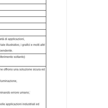
tà di applicazioni,
le illustrativo, i grafici e molti altri
ospendente.
iferimento soltanto)
The offrono una soluzione sicura ed
illuminazione,
iminando errore umano;
lle applicazioni industriali ed