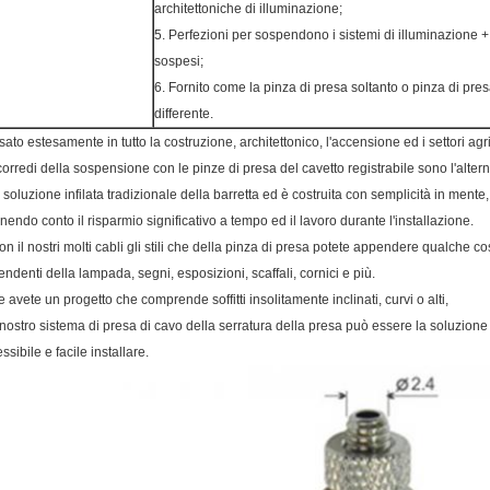
architettoniche di illuminazione;
5. Perfezioni per sospendono i sistemi di illuminazione +
sospesi;
6. Fornito come la pinza di presa soltanto o pinza di pre
differente.
sato estesamente in tutto la costruzione, architettonico, l'accensione ed i settori agri
 corredi della sospensione con le pinze di presa del cavetto registrabile sono l'altern
a soluzione infilata tradizionale della barretta ed è costruita con semplicità in mente,
enendo conto il risparmio significativo a tempo ed il lavoro durante l'installazione.
on il nostri molti cabli gli stili che della pinza di presa potete appendere qualche cosa
endenti della lampada, segni, esposizioni, scaffali, cornici e più.
e avete un progetto che comprende soffitti insolitamente inclinati, curvi o alti,
l nostro sistema di presa di cavo della serratura della presa può essere la soluzione 
essibile e facile installare.