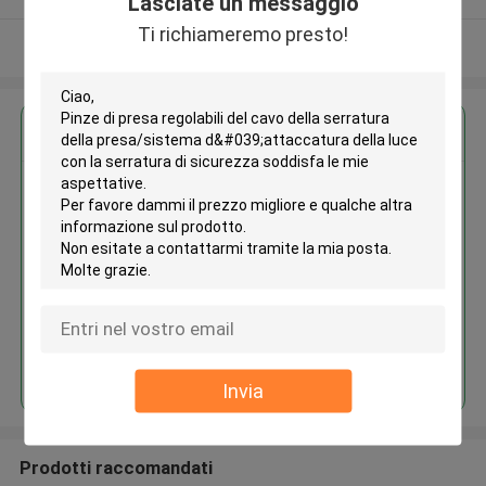
Lasciate un messaggio
Ti richiameremo presto!
Osservi più
Ottieni il miglior prezzo per
Pinze di presa regolabili del cavo
della serratura della
presa/sistema d'attaccatura
della luce con la serratura di
sicurezza
Continua
Invia
Prodotti raccomandati