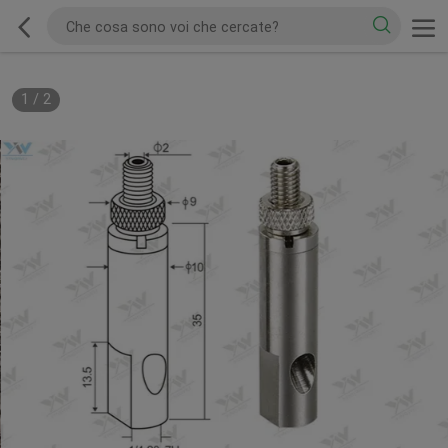
1
/
2