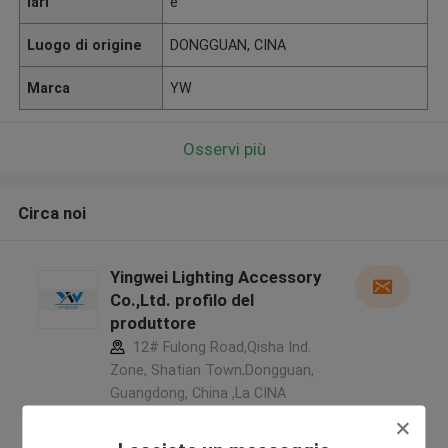
lari
e
Luogo di origine
DONGGUAN, CINA
Marca
YW
Osservi più
Circa noi
Yingwei Lighting Accessory
Co.,Ltd. profilo del
produttore
12# Fulong Road,Qisha Ind.
Zone, Shatian Town,Dongguan,
Guangdong, China ,La CINA
5.0
Fornitore verificato