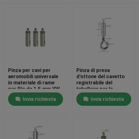
Pinza per cavi per
Pinza di presa
aeromobili universale
d'ottone del cavetto
in materiale di rame
registrabile del
per filo da 1,5 mm YW-
tabellone per le
86072
affissioni del segno del
Casa
Invia richiesta
Invia richiesta
gancio per il sistema
d'attaccatura
Prodotti
Video