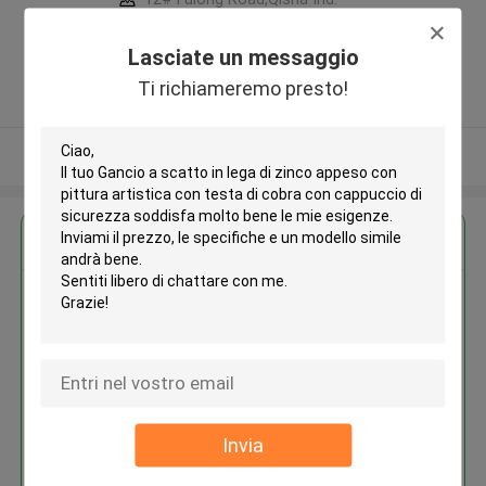
Zone, Shatian Town,Dongguan,
Guangdong, China ,La CINA
Lasciate un messaggio
5.0
Ti richiameremo presto!
Fornitore verificato
Osservi più
Ottieni il miglior prezzo per
Gancio a scatto in lega di zinco
appeso con pittura artistica con
testa di cobra con cappuccio di
sicurezza
Invia
Continua