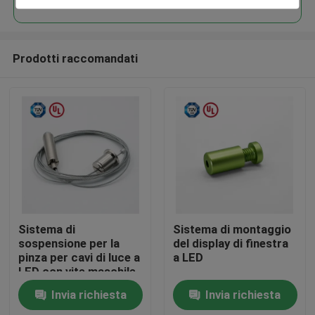
Prodotti raccomandati
Casa
Sistema di
Sistema di montaggio
sospensione per la
del display di finestra
pinza per cavi di luce a
a LED
Prodotti
LED con vite maschile
Invia richiesta
Invia richiesta
Video