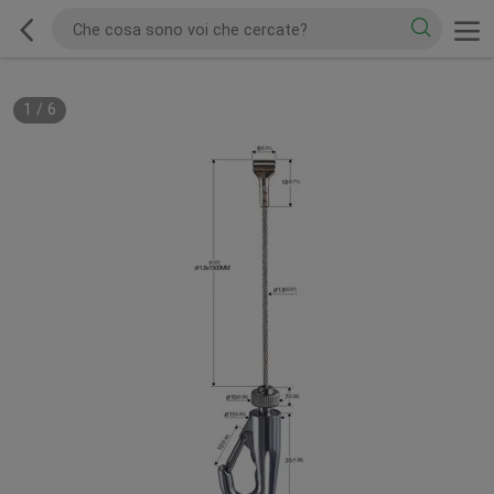
1
/
6