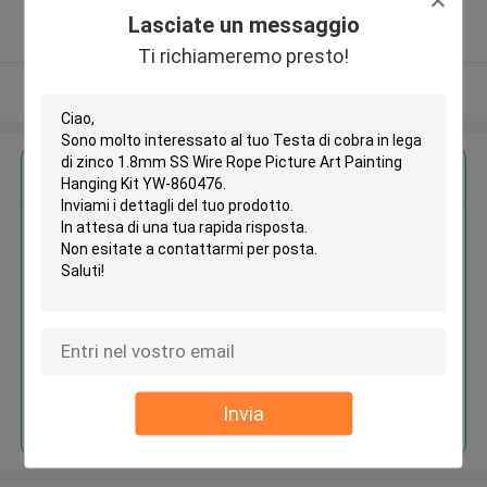
5.0
Lasciate un messaggio
Fornitore verificato
Ti richiameremo presto!
Osservi più
Ottieni il miglior prezzo per
Testa di cobra in lega di zinco
1.8mm SS Wire Rope Picture Art
Painting Hanging Kit YW-860476
Continua
Invia