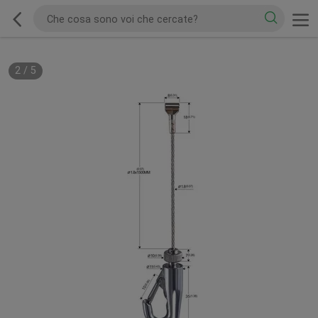
2
/
5