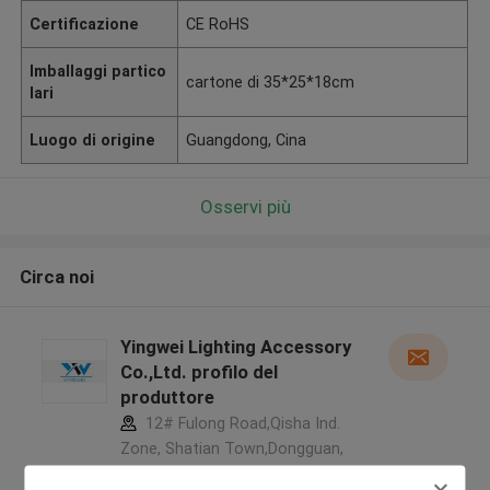
Certificazione
CE RoHS
Imballaggi partico
cartone di 35*25*18cm
lari
Luogo di origine
Guangdong, Cina
Osservi più
Circa noi
Yingwei Lighting Accessory
Co.,Ltd. profilo del
produttore
12# Fulong Road,Qisha Ind.
Zone, Shatian Town,Dongguan,
Guangdong, China ,La CINA