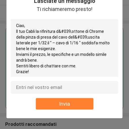
Lasciate un messaggio
Ti richiameremo presto!
Osservi più
Ottieni il miglior prezzo per
Cabli la rifinitura d'ottone di
Chrome della pinza di presa del
cavo dell'uscita laterale per 1/32
il ″ – cavo di 1/16 ″
Continua
Invia
Prodotti raccomandati