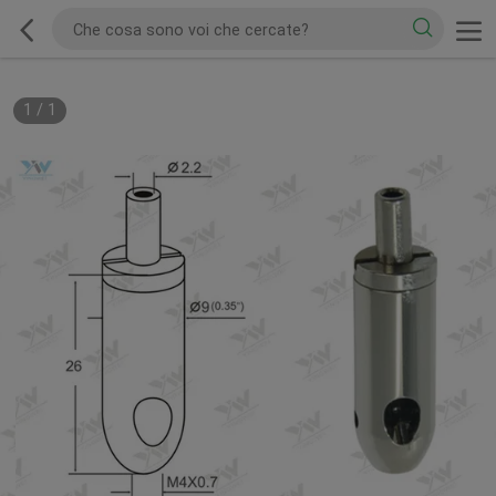
1
/
1