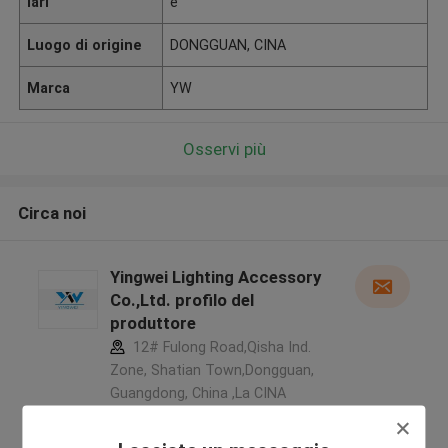
lari
e
Luogo di origine
DONGGUAN, CINA
Marca
YW
Osservi più
Circa noi
Yingwei Lighting Accessory
Co.,Ltd. profilo del
produttore
12# Fulong Road,Qisha Ind.
Zone, Shatian Town,Dongguan,
Guangdong, China ,La CINA
5.0
Fornitore verificato