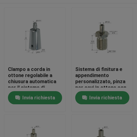
Clampo a corda in
Sistema di finitura e
ottone regolabile a
appendimento
chiusura automatica
personalizzato, pinza
per il sistema di
per cavi in ottone con
sospensione
colore argento
Casa
Invia richiesta
Invia richiesta
regolabile
Prodotti
Video