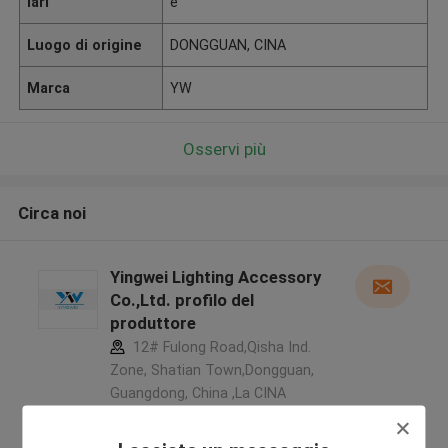
lari
e
Luogo di origine
DONGGUAN, CINA
Marca
YW
Osservi più
Circa noi
Yingwei Lighting Accessory
Co.,Ltd. profilo del
produttore
12# Fulong Road,Qisha Ind.
Zone, Shatian Town,Dongguan,
Guangdong, China ,La CINA
5.0
Fornitore verificato