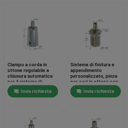
Clampo a corda in
Sistema di finitura e
ottone regolabile a
appendimento
chiusura automatica
personalizzato, pinza
per il sistema di
per cavi in ottone con
sospensione
colore argento
Casa
Invia richiesta
Invia richiesta
regolabile
Prodotti
Video