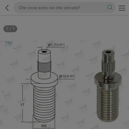
1
/
1