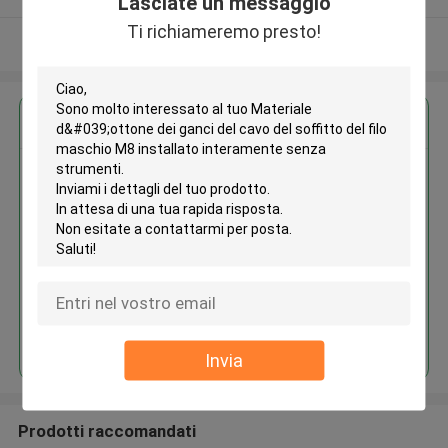
Lasciate un messaggio
Ti richiameremo presto!
Osservi più
Ottieni il miglior prezzo per
Materiale d'ottone dei ganci del
cavo del soffitto del filo maschio
M8 installato interamente senza
strumenti
Continua
Invia
Prodotti raccomandati